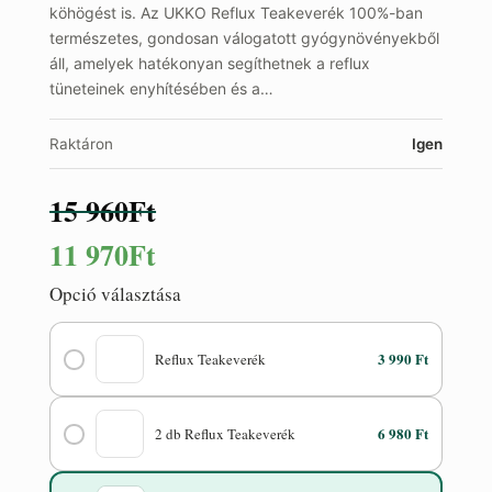
köhögést is. Az UKKO Reflux Teakeverék 100%-ban
természetes, gondosan válogatott gyógynövényekből
áll, amelyek hatékonyan segíthetnek a reflux
tüneteinek enyhítésében és a…
Raktáron
Igen
15 960
Ft
Eredeti
Jelenlegi
11 970
Ft
ár:
ár:
Opció választása
15
11
3 990 Ft
Reflux Teakeverék
960Ft.
970Ft.
6 980 Ft
2 db Reflux Teakeverék