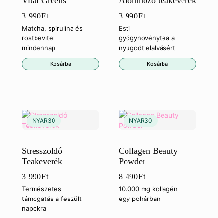
Vital Greens
Álomhozó teakeverék
3 990
Ft
3 990
Ft
Matcha, spirulina és
Esti
rostbevitel
gyógynövénytea a
mindennap
nyugodt elalvásért
Kosárba
Kosárba
Stresszoldó
Collagen Beauty
Teakeverék
Powder
3 990
Ft
8 490
Ft
Természetes
10.000 mg kollagén
támogatás a feszült
egy pohárban
napokra