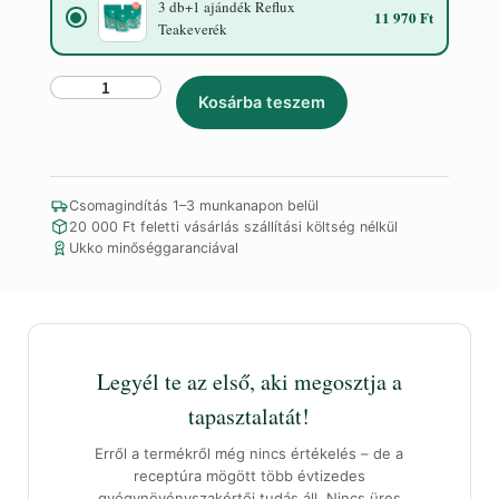
3 db+1 ajándék Reflux
11 970 Ft
Teakeverék
3
Kosárba teszem
db+1
ajándék
Reflux
Teakeverék
Csomagindítás 1–3 munkanapon belül
mennyiség
20 000 Ft feletti vásárlás szállítási költség nélkül
Ukko minőséggaranciával
Legyél te az első, aki megosztja a
tapasztalatát!
Erről a termékről még nincs értékelés – de a
receptúra mögött több évtizedes
gyógynövényszakértői tudás áll. Nincs üres