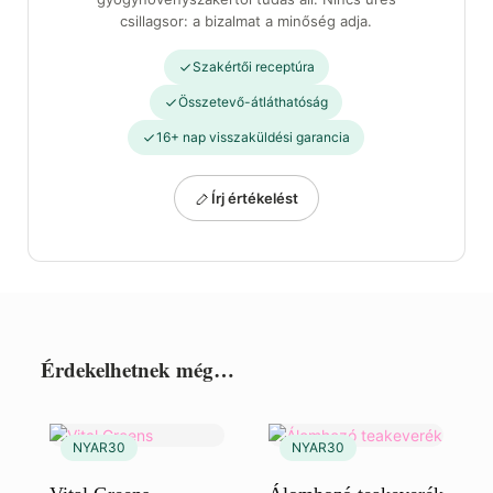
csillagsor: a bizalmat a minőség adja.
Szakértői receptúra
Összetevő-átláthatóság
16+ nap visszaküldési garancia
Írj értékelést
Érdekelhetnek még…