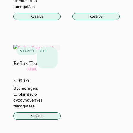
természetes
támogatása
Kosárba
Kosárba
Reflux Teakeverék
Értékelés:
3 990
Ft
5.00
/ 5
Gyomorégés,
torokirritáció
gyógynövényes
támogatása
Kosárba