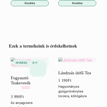
Kosárba
Kosárba
Ezek a termékeink is érdekelhetnek
Lándzsás útifű Tea
Fogyasztó
1 190
Ft
Teakeverék
Hagyományos
gyógynövénytea
Értékelés:
torokra, köhögésre
3 990
Ft
5.00
/ 5
Az anyagcsere