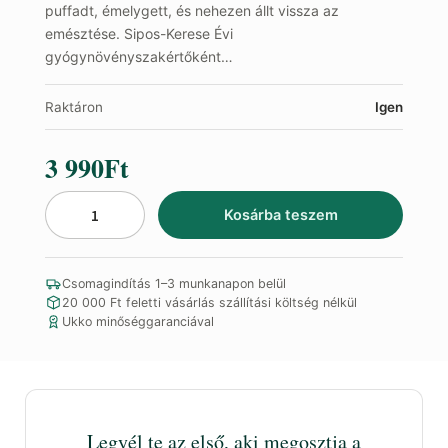
puffadt, émelygett, és nehezen állt vissza az
emésztése. Sipos-Kerese Évi
gyógynövényszakértőként…
Raktáron
Igen
3 990
Ft
Kosárba teszem
Pocak
Teakeverék
mennyiség
Csomagindítás 1–3 munkanapon belül
20 000 Ft feletti vásárlás szállítási költség nélkül
Ukko minőséggaranciával
Legyél te az első, aki megosztja a