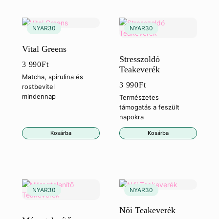
Vital Greens
Stresszoldó
3 990
Ft
Teakeverék
Matcha, spirulina és
3 990
Ft
rostbevitel
mindennap
Természetes
támogatás a feszült
napokra
Kosárba
Kosárba
Női Teakeverék