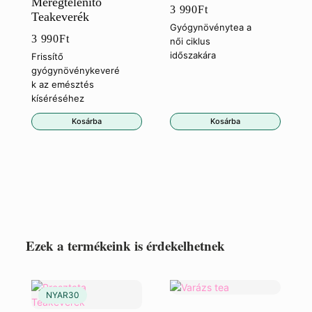
Méregtelenítő
3 990
Ft
Teakeverék
Gyógynövénytea a
3 990
Ft
női ciklus
időszakára
Frissítő
gyógynövénykeveré
k az emésztés
kíséréséhez
Kosárba
Kosárba
Ezek a termékeink is érdekelhetnek