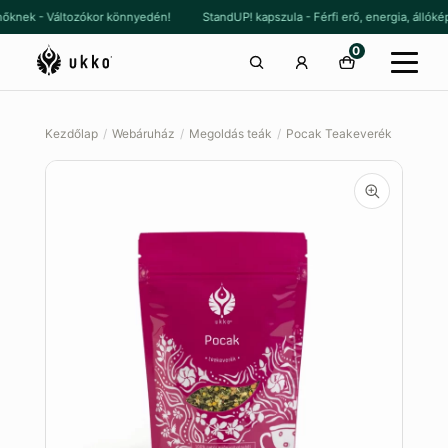
Ugrás
Kilépés
la nőknek - Változókor könnyedén!
StandUP! kapszula - Férfi erő, energia, ál
a
a
0
navigációhoz
tartalomba
Kezdőlap
/
Webáruház
/
Megoldás teák
/
Pocak Teakeverék