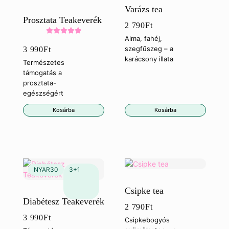
Varázs tea
Prosztata Teakeverék
2 790
Ft
Alma, fahéj,
Értékelés:
szegfűszeg – a
3 990
Ft
5.00
/ 5
karácsony illata
Természetes
támogatás a
prosztata-
egészségért
Kosárba
Kosárba
Csipke tea
Diabétesz Teakeverék
2 790
Ft
3 990
Ft
Csipkebogyós