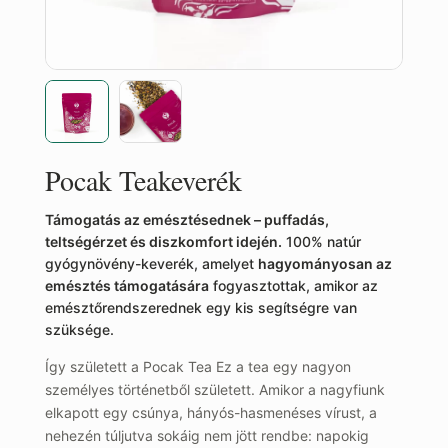
Pocak Teakeverék
Támogatás az emésztésednek – puffadás,
teltségérzet és diszkomfort idején.
100% natúr
gyógynövény-keverék, amelyet
hagyományosan az
emésztés támogatására
fogyasztottak, amikor az
emésztőrendszerednek egy kis segítségre van
szüksége.
Így született a Pocak Tea Ez a tea egy nagyon
személyes történetből született. Amikor a nagyfiunk
elkapott egy csúnya, hányós-hasmenéses vírust, a
nehezén túljutva sokáig nem jött rendbe: napokig