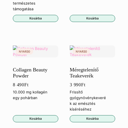
természetes
támogatása
Kosárba
Kosárba
Collagen Beauty
Méregtelenítő
Powder
Teakeverék
8 490
Ft
3 990
Ft
10.000 mg kollagén
Frissítő
egy pohárban
gyógynövénykeveré
k az emésztés
kíséréséhez
Kosárba
Kosárba