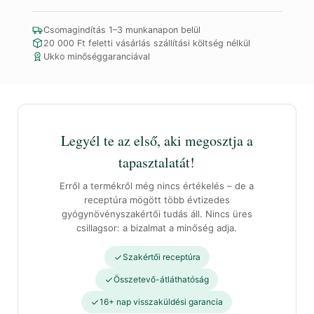
990Ft.
994Ft.
krém
mennyiség
Csomagindítás 1–3 munkanapon belül
20 000 Ft feletti vásárlás szállítási költség nélkül
Ukko minőséggaranciával
Legyél te az első, aki megosztja a
tapasztalatát!
Erről a termékről még nincs értékelés – de a
receptúra mögött több évtizedes
gyógynövényszakértői tudás áll. Nincs üres
csillagsor: a bizalmat a minőség adja.
Szakértői receptúra
Összetevő-átláthatóság
16+ nap visszaküldési garancia