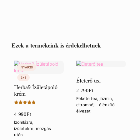
Ezek a termékeink is érdekelhetnek
Életerő tea
Herba9 Ízületápoló
2 790
Ft
krém
Fekete tea, jázmin,
citromhéj – élénkítő
Értékelés:
élvezet
4 990
Ft
5.00
/ 5
Izomlázra,
ízületekre, mozgás
után