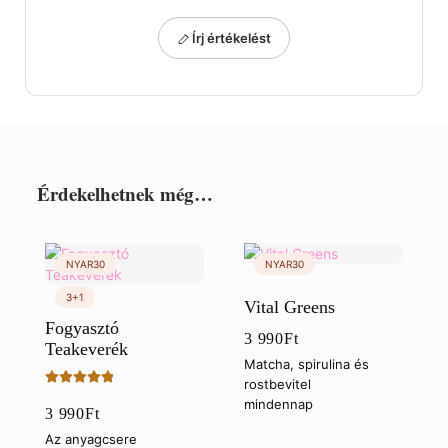
Írj értékelést
Érdekelhetnek még…
Vital Greens
Fogyasztó
3 990
Ft
Teakeverék
Matcha, spirulina és
rostbevitel
Értékelés:
mindennap
3 990
Ft
5.00
/ 5
Az anyagcsere