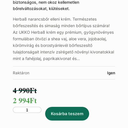
biztonságos, nem okoz kellemetlen
bőrelváltozásokat, kiütéseket.
Herba8 narancsbőr elleni krém. Természetes
bőrfeszesítés és simaság minden bőrtípus számára!
Az UKKO Herba8 krém egy prémium, gyógynövényes
formulában ötvözi a shea vaj, aloe vera, jojobaolaj,
körömvirág és borostyánlevél bőrfeszesítő
tulajdonságait intenzív zsírégető növényi kivonatokkal
mint a fahéjolaj, paprikakivonat és…
Raktáron
Igen
4 990
Ft
Eredeti
Jelenlegi
2 994
Ft
ár:
ár:
Herba8
Kosárba teszem
narancsbőr
4
2
elleni