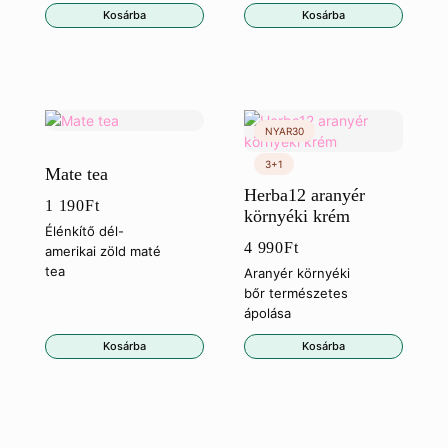
Kosárba
Kosárba
Mate tea
Herba12 aranyér
1 190
Ft
környéki krém
Élénkítő dél-
4 990
Ft
amerikai zöld maté
tea
Aranyér környéki
bőr természetes
ápolása
Kosárba
Kosárba