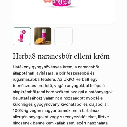
Herba8 narancsbőr elleni krém
Hatékony gyógynövényes krém, a narancsbőr
állapotának javítására, a bőr feszesebbé és
rugalmasabbá tételére. Az UKKO Herba8 egy
természetes eredetű, vegán anyagokból felépülő
alapkrémből (ami hordozóként szolgál a hatóanyagok
bejuttatásához) valamint a hozzáadott nyolcféle
különleges gyógynövény kivonatából és olajából áll.
100%-ig vegán magyar termék, nem tartalmaz
allergén anyagokat vagy szennyeződéseket, illetve
nincsenek benne kemikáliák sem, ezért használata