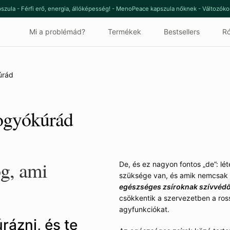
szula - Férfi erő, energia, állóképesség! - MenoPeace kapszula nőknek - Változók
Mi a problémád?
Termékek
Bestsellers
Ró
úrád
fogyókúrád
og, ami
De, és ez nagyon fontos „de”: l
szüksége van, és amik nemcsak 
egészséges zsíroknak szívvédő
csökkentik a szervezetben a rossz
agyfunkciókat.
ázni, és te