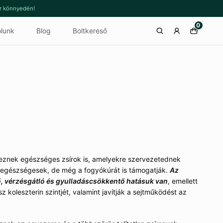
or könnyedén!
0
lunk
Blog
Boltkereső
éteznek egészséges zsírok is, amelyekre szervezetednek
egészségesek, de még a fogyókúrát is támogatják.
Az
, vérzésgátló és gyulladáscsökkentő hatásuk van
, emellett
 koleszterin szintjét, valamint javítják a sejtműködést az