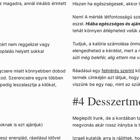
sz magadra, annál inkább érintett
Hiszen ha egészségesek, akkor le
Nem! A mérték létfontosságú sze
eszel.
Hiába egészséges és aján
tehát könnyen átlépheted velük a
Tudjuk, a kalória számolása önm
zért nem reggelizel vagy
elengedheted a kérdést, mert a na
plalás helyett sokkal
süti még belefér, alig ettem ma 
Ráadásul egy
felmérés szerint
kö
yagcsere miatt könnyebben dobod
termék címkéjén azt látjuk, hogy
tartod. Szerencsére egyre többen
viszünk be egy nap, mint az szü
edig leszalasztja a kilókat,
#4
Desszertme
Meglepőt írunk, de a kordában ta
knak is ezt ajánljuk)
megvonás akár rossz irányba is t
esz energiád, ráadásul idővel
Izraeli kutatók
arra is rájöttek, 