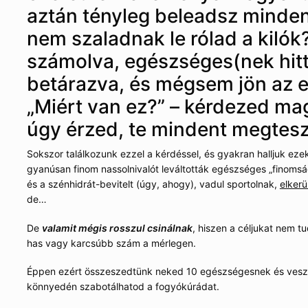
aztán tényleg beleadsz minden
nem szaladnak le rólad a kilók?
számolva, egészséges(nek hitt
betárazva, és mégsem jön az
„Miért van ez?” – kérdezed ma
úgy érzed, te mindent megtesz
Sokszor találkozunk ezzel a kérdéssel, és gyakran halljuk ezek
gyanúsan finom nassolnivalót leváltották egészséges „finomság
és a szénhidrát-bevitelt (úgy, ahogy), vadul sportolnak,
elkerü
de…
De
valamit mégis rosszul csinálnak
, hiszen a céljukat nem t
has vagy karcsúbb szám a mérlegen.
Éppen ezért összeszedtünk neked 10 egészségesnek és veszél
könnyedén szabotálhatod a fogyókúrádat.