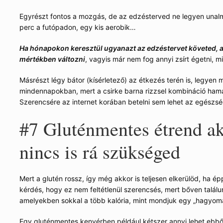
Egyrészt fontos a mozgás, de az edzésterved ne legyen unal
perc a futópadon, egy kis aerobik…
Ha hónapokon keresztül ugyanazt az edzéstervet követed, ak
mértékben változni
, vagyis már nem fog annyi zsírt égetni, m
Másrészt légy bátor (kísérletező) az étkezés terén is, legyen
mindennapokban, mert a csirke barna rizzsel kombináció ham
Szerencsére az internet korában betelni sem lehet az egészsé
#7
Gluténmentes étrend ak
nincs is rá szükséged
Mert a glutén rossz, így még akkor is teljesen elkerülöd, ha é
kérdés, hogy ez nem feltétlenül szerencsés, mert bőven találu
amelyekben sokkal a több kalória, mint mondjuk egy „hagyom
Egy gluténmentes kenyérben például kétszer annyi lehet ebből,