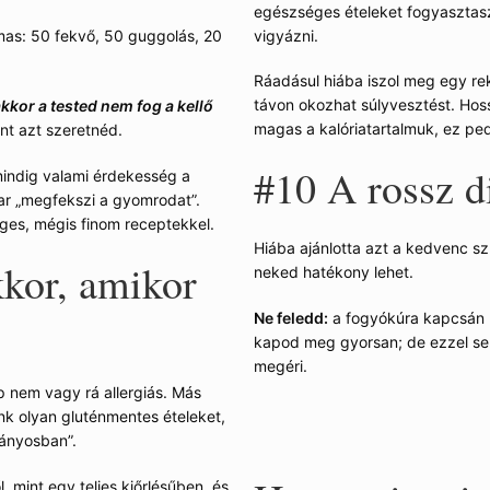
egészséges ételeket fogyasztasz
vigyázni.
mas: 50 fekvő, 50 guggolás, 20
Ráadásul hiába iszol meg egy rek
távon okozhat súlyvesztést. Hoss
kor a tested nem fog a kellő
magas a kalóriatartalmuk, ez ped
int azt szeretnéd.
#10
A rossz di
 mindig valami érdekesség a
ar „megfekszi a gyomrodat”.
ges, mégis finom receptekkel.
Hiába ajánlotta azt a kedvenc s
kor, amikor
neked hatékony lehet.
Ne feledd:
a fogyókúra kapcsán n
kapod meg gyorsan; de ezzel se
megéri.
pp nem vagy rá allergiás. Más
nk olyan gluténmentes ételeket,
ányosban”.
 mint egy teljes kiőrlésűben, és