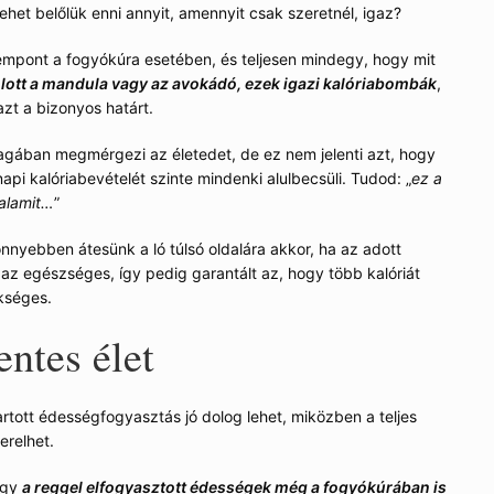
het belőlük enni annyit, amennyit csak szeretnél, igaz?
mpont a fogyókúra esetében, és teljesen mindegy, hogy mit
lott a mandula vagy az avokádó, ezek igazi kalóriabombák
,
zt a bizonyos határt.
agában megmérgezi az életedet, de ez nem jelenti azt, hogy
pi kalóriabevételét szinte mindenki alulbecsüli. Tudod: „
ez a
valamit…
”
nnyebben átesünk a ló túlsó oldalára akkor, ha az adott
 az egészséges, így pedig garantált az, hogy több kalóriát
kséges.
ntes élet
rtott édességfogyasztás jó dolog lehet, miközben a teljes
erelhet.
hogy
a reggel elfogyasztott édességek még a fogyókúrában is