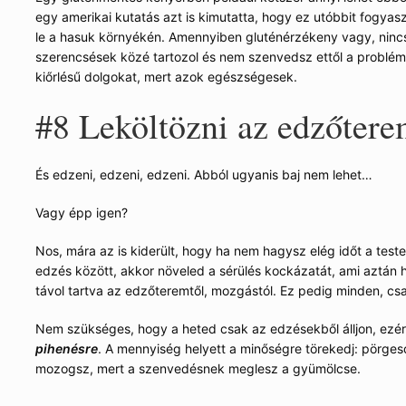
egy amerikai kutatás azt is kimutatta, hogy ez utóbbit fogya
le a hasuk környékén. Amennyiben gluténérzékeny vagy, ninc
szerencsések közé tartozol és nem szenvedsz ettől a problémát
kiőrlésű dolgokat, mert azok egészségesek.
#8
Leköltözni az edzőter
És edzeni, edzeni, edzeni. Abból ugyanis baj nem lehet…
Vagy épp igen?
Nos, mára az is kiderült, hogy ha nem hagysz elég időt a test
edzés között, akkor növeled a sérülés kockázatát, ami aztán
távol tartva az edzőteremtől, mozgástól. Ez pedig minden, cs
Nem szükséges, hogy a heted csak az edzésekből álljon, ezé
pihenésre
. A mennyiség helyett a minőségre törekedj: pörgesd
mozogsz, mert a szenvedésnek meglesz a gyümölcse.