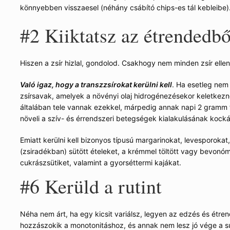
könnyebben visszaesel (néhány csábító chips-es tál kebleibe)
#2
Kiiktatsz az étrendedbő
Hiszen a zsír hizlal, gondolod. Csakhogy nem minden zsír elle
Való igaz, hogy a transzzsírokat kerülni kell
. Ha esetleg nem 
zsírsavak, amelyek a növényi olaj hidrogénezésekor keletkezne
általában tele vannak ezekkel, márpedig annak napi 2 gramm f
növeli a szív- és érrendszeri betegségek kialakulásának kocká
Emiatt kerülni kell bizonyos típusú margarinokat, levesporok
(zsiradékban) sütött ételeket, a krémmel töltött vagy bevonóm
cukrászsütiket, valamint a gyorséttermi kajákat.
#6
Kerüld a rutint
Néha nem árt, ha egy kicsit variálsz, legyen az edzés és étr
hozzászokik a monotonitáshoz, és annak nem lesz jó vége a s