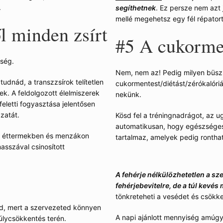
.
segíthetnek
. Ez persze nem azt 
mellé megehetsz egy fél répatortá
l minden zsírt
#5
A cukormen
nség.
Nem, nem az! Pedig milyen büs
tudnád, a transzzsírok telítetlen
cukormentest/diétást/zérókalóriá
k. A feldolgozott élelmiszerek
nekünk.
eletti fogyasztása jelentősen
zatát.
Kösd fel a tréningnadrágot, az u
automatikusan, hogy egészséges 
at, éttermekben és menzákon
tartalmaz, amelyek pedig ronthat
asszával csinosított
A fehérje nélkülözhetetlen a sze
fehérjebevitelre, de a túl kevés 
tönkreteheti a vesédet és csökk
end, mert a szervezeted könnyen
A napi ajánlott mennyiség amúg
úlycsökkentés terén.