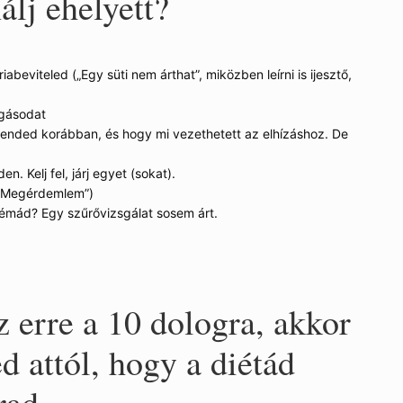
álj ehelyett?
iabeviteled („Egy süti nem árthat”, miközben leírni is ijesztő,
zgásodat
trended korábban, és hogy mi vezethetett az elhízáshoz. De
n. Kelj fel, járj egyet (sokat).
(„Megérdemlem”)
émád? Egy szűrővizsgálat sosem árt.
z erre a 10 dologra, akkor
d attól, hogy a diétád
rad.