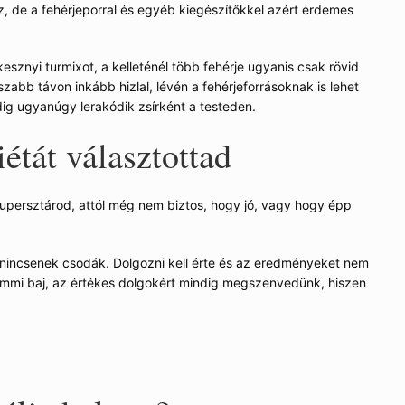
, de a fehérjeporral és egyéb kiegészítőkkel azért érdemes
esznyi turmixot, a kelleténél több fehérje ugyanis csak rövid
zabb távon inkább hizlal, lévén a fehérjeforrásoknak is lehet
ig ugyanúgy lerakódik zsírként a testeden.
étát választottad
zupersztárod, attól még nem biztos, hogy jó, vagy hogy épp
incsenek csodák. Dolgozni kell érte és az eredményeket nem
mmi baj, az értékes dolgokért mindig megszenvedünk, hiszen