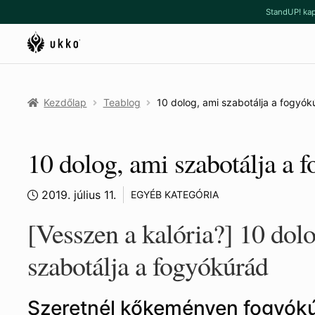
Ugrás
Kilépés
StandUP! kap
a
a
navigációhoz
tartalomba
Kezdőlap
Teablog
10 dolog, ami szabotálja a fogyók
10 dolog, ami szabotálja a 
2019. július 11.
EGYÉB KATEGÓRIA
[Vesszen a kalória?] 10 dol
szabotálja a fogyókúrád
Szeretnél kőkeményen fogyókúr