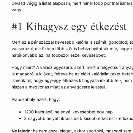
Olvasd végig a listát alaposan, mert minél több pontnál ismer
vagy!
#1
Kihagysz egy étkezést
Mert ez a pár százzal kevesebb kalória is számít, gondolod; e
vacsorázol, miközben többször is bebizonyították már, hogy ko
hatékonyabb az, ha többször eszel kevesebbet.
Hogy miért? A válasz egyszerű: azért, mert a felgyorsult an
le magadról a kilókat, feltéve ha az előírt kalórialimiteket be
ismerik fel, hogy egy-egy étkezés kihagyása inkább fel-, nem p
hiszen a megvonás miatt az anyagcsere lelassul.
Alapszabály ezért, hogy:
1200 kalóriánál ne egyél kevesebbet egy nap
3 nagyobb helyett iktass be 5 kisebb étkezést (refluxoso
Ne feledd:
ha nem eszel eleget, akkor sportolni, mozogni sem l