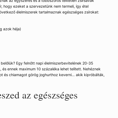
nak az egyszeres és a többszörös telítetlen zsírsavak
, hogy ezeket a szervezetünk nem termeli, így étel
következő élelmiszerek tartalmaznak egészséges zsírokat:
g azok héja)
 belőlük? Egy felnőtt napi élelmiszerbevitelének 20-35
jon, és ennek maximum 10 százaléka lehet telített. Nehéznek
got és chiamagot görög joghurthoz keverni… akik kipróbálták,
szed az egészséges