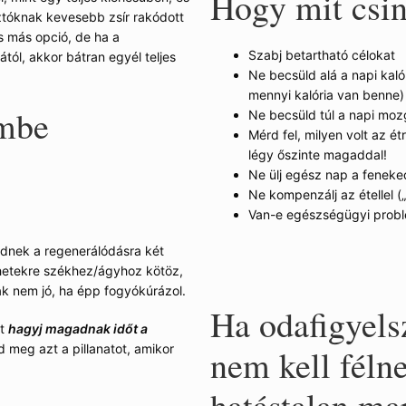
Hogy mit csin
sztóknak kevesebb zsír rakódott
s más opció, de ha a
Szabj betartható célokat
ól, akkor bátran egyél teljes
Ne becsüld alá a napi kalór
mennyi kalória van benne)
embe
Ne becsüld túl a napi mo
Mérd fel, milyen volt az é
légy őszinte magaddal!
Ne ülj egész nap a fenekede
Ne kompenzálj az étellel 
Van-e egészségügyi probl
ednek a regenerálódásra két
 hetekre székhez/ágyhoz kötöz,
ak nem jó, ha épp fogyókúrázol.
Ha odafigyels
rt
hagyj magadnak időt a
 meg azt a pillanatot, amikor
nem kell félne
hatástalan ma