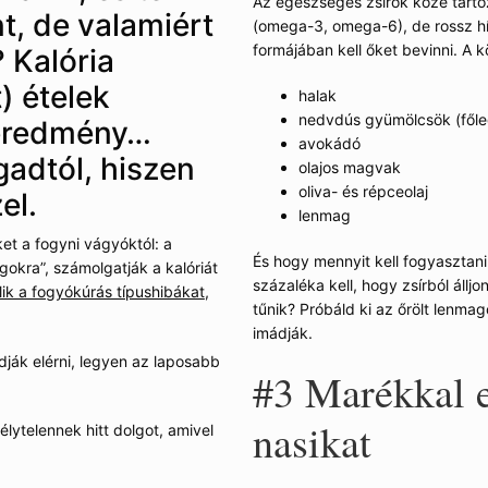
Az egészséges zsírok közé tartoz
t, de valamiért
(omega-3, omega-6), de rossz hír
formájában kell őket bevinni. A 
 Kalória
) ételek
halak
nedvdús gyümölcsök (főle
 eredmény…
avokádó
gadtól, hiszen
olajos magvak
oliva- és répceolaj
el.
lenmag
et a fogyni vágyóktól: a
És hogy mennyit kell fogyasztani
okra”, számolgatják a kalóriát
százaléka kell, hogy zsírból áll
lik a fogyókúrás típushibákat
,
tűnik? Próbáld ki az őrölt lenma
imádják.
udják elérni, legyen az laposabb
#3
Marékkal e
nasikat
ytelennek hitt dolgot, amivel