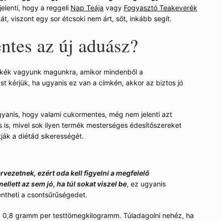
jelenti, hogy a reggeli
Nap Teája
vagy
Fogyasztó Teakeverék
t, viszont egy sor étcsoki nem árt, sőt, inkább segít.
tes az új aduász?
zkék vagyunk magunkra, amikor mindenből a
st kérjük, ha ugyanis ez van a címkén, akkor az biztos jó
gyanis, hogy valami cukormentes, még nem jelenti azt
is, mivel sok ilyen termék mesterséges édesítőszereket
ják a diétád sikerességét.
rvezetnek, ezért oda kell figyelni a megfelelő
mellett az sem jó, ha túl sokat viszel be
, ez ugyanis
entheti a csontsűrűségedet.
y 0,8 gramm per testtömegkilogramm. Túladagolni nehéz, ha