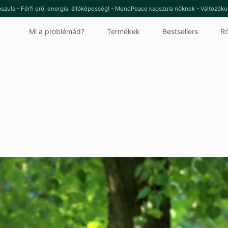
szula - Férfi erő, energia, állóképesség! - MenoPeace kapszula nőknek - Változók
Mi a problémád?
Termékek
Bestsellers
Ró