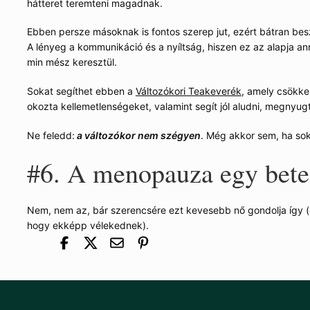
hátteret teremteni magadnak.
Ebben persze másoknak is fontos szerep jut, ezért bátran bes
A lényeg a kommunikáció és a nyíltság, hiszen ez az alapja a
min mész keresztül.
Sokat segíthet ebben a
Változókori Teakeverék
, amely csökke
okozta kellemetlenségeket, valamint segít jól aludni, megnyug
Ne feledd:
a változókor nem szégyen
. Még akkor sem, ha so
#6. A menopauza egy bet
Nem, nem az, bár szerencsére ezt kevesebb nő gondolja így (é
hogy ekképp vélekednek).