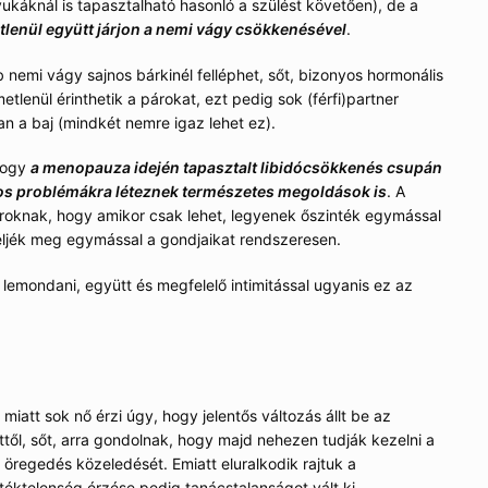
káknál is tapasztalható hasonló a szülést követően), de a
tlenül együtt járjon a nemi vágy csökkenésével
.
nemi vágy sajnos bárkinél felléphet, sőt, bizonyos hormonális
metlenül érinthetik a párokat, ezt pedig sok (férfi)partner
 van a baj (mindkét nemre igaz lehet ez).
 hogy
a menopauza idején tapasztalt libidócsökkenés csupán
yos problémákra léteznek természetes megoldások is
. A
roknak, hogy amikor csak lehet, legyenek őszinték egymással
zéljék meg egymással a gondjaikat rendszeresen.
 lemondani, együtt és megfelelő intimitással ugyanis ez az
iatt sok nő érzi úgy, hogy jelentős változás állt be az
től, sőt, arra gondolnak, hogy majd nehezen tudják kezelni a
 öregedés közeledését. Emiatt eluralkodik rajtuk a
téktelenség érzése pedig tanácstalanságot vált ki.