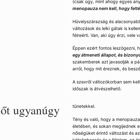
(csak úgy, mint ahogy egyes anyu
menopauza nem kell, hogy felté
zok, és
Hüvelyszárazság és alacsonyabb 
változások és lelki gátak is kelle
!”
félreérti. Van, aki úgy érzi, vele
Éppen ezért fontos leszögezni,
egy átmeneti állapot, és bizon
szakemberek azt javasolják a pá
arról, hogy mit éreznek, és bes
ogy az ösztrogéntermelés sem
szerencsére, különben nagy
A szexről változókorban sem kell
időszak is átvészelhető.
nőt ugyanúgy
tünetekkel.
Tény és való, hogy a menopauza m
életében, és sokan megijednek et
nőiségüket érintő változást és az
kétségbeesés és a félelem, az ér