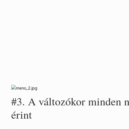
Mostani cikkünkben hét ilyen hiedelmet cáfolunk meg.
#1. „A klimax után meghí
esélyem se lesz a fogyásra
Nem igaz!
Változókor idején a nők anyagcseréje valóban lelassul, de ah
szűnik meg teljesen, úgy az anyagcsere sem áll le teljesen… 
#3. A változókor minden 
érint