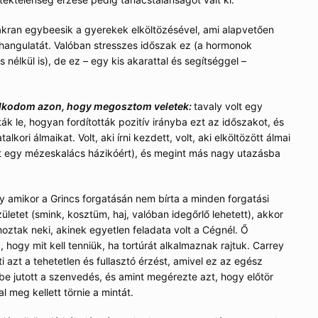
kran egybeesik a gyerekek elköltözésével, ami alapvetően
 hangulatát. Valóban stresszes időszak ez (a hormonok
nélkül is), de ez – egy kis akarattal és segítséggel –
olkodom azon, hogy megosztom veletek:
tavaly volt egy
ták le, hogyan fordították pozitív irányba ezt az időszakot, és
lkori álmaikat. Volt, aki írni kezdett, volt, aki elköltözött álmai
t egy mézeskalács házikóért), és megint más nagy utazásba
y amikor a Grincs forgatásán nem bírta a minden forgatási
letet (smink, kosztüm, haj, valóban idegőrlő lehetett), akkor
ztak neki, akinek egyetlen feladata volt a Cégnél. Ő
, hogy mit kell tenniük, ha tortúrát alkalmaznak rajtuk. Carrey
 azt a tehetetlen és fullasztó érzést, amivel ez az egész
ébe jutott a szenvedés, és amint megérezte azt, hogy előtör
l meg kellett törnie a mintát.