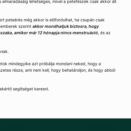
 elmaradásáig lehetséges, mivel a petefészek csak akkor áll
t peteérés még akkor is előfordulhat, ha csupán csak
kemberek szerint
a
kkor mondhatjuk biztosra, hogy
szaka, amikor már 12 hónapja nincs menstruáció
, és az
ának.
ontok mindegyike azt próbálja mondani neked, hogy a
zetes része, ami nem kell, hogy behatároljon, és hogy abból
szakértő segítséget keresni.