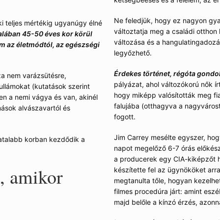
Ne feledjük, hogy ez nagyon gya
aki teljes mértékig ugyanúgy élné
változtatja meg a családi otthon
talában 45-50 éves kor körül
változása és a hangulatingadozás 
em az életmódtól, az egészségi
legyőzhető.
Érdekes történet, régóta gond
a nem varázsütésre,
pályázat, ahol változókorú nők ír
llámokat (kutatások szerint
hogy miképp valósították meg fiata
n a nemi vágya és van, akinél
falujába (otthagyva a nagyváros
ások alvászavartól és
fogott.
Jim Carrey mesélte egyszer, hog
iatalabb korban kezdődik a
napot megelőző 6-7 órás előkészü
a producerek egy CIA-kiképzőt ho
k, amikor
készítette fel az ügynököket arra
megtanulta tőle, hogyan kezelheti
filmes procedúra járt: amint esz
majd belőle a kínzó érzés, azonna