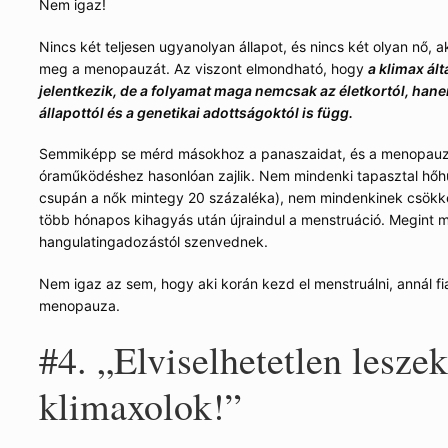
Nem igaz!
Nincs két teljesen ugyanolyan állapot, és nincs két olyan nő, 
meg a menopauzát. Az viszont elmondható, hogy
a klimax ál
jelentkezik, de a folyamat maga nemcsak az életkortól, han
állapottól és a genetikai adottságoktól is függ.
Semmiképp se mérd másokhoz a panaszaidat, és a menopauz
óraműködéshez hasonlóan zajlik. Nem mindenki tapasztal hőhu
csupán a nők mintegy 20 százaléka), nem mindenkinek csökke
több hónapos kihagyás után újraindul a menstruáció. Megint m
hangulatingadozástól szenvednek.
Nem igaz az sem, hogy aki korán kezd el menstruálni, annál f
menopauza.
#4. „Elviselhetetlen lesze
klimaxolok!”