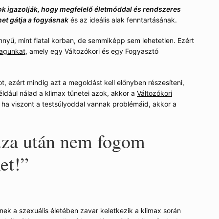
ok igazolják, hogy megfelelő életmóddal és rendszeres
het gátja a fogyásnak
és az ideális alak fenntartásának.
nyű, mint fiatal korban, de semmiképp sem lehetetlen. Ezért
agunkat
, amely egy Változókori és egy Fogyasztó
t, ezért mindig azt a megoldást kell előnyben részesíteni,
ldául nálad a klimax tünetei azok, akkor a
Változókori
; ha viszont a testsúlyoddal vannak problémáid, akkor a
za után nem fogom
et!”
ek a szexuális életében zavar keletkezik a klimax során