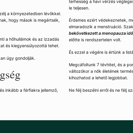
terhesség a havi vérzés végleges
le teljesen.
zélj a környezetedben lévőkkel.
nnak, hogy mások is megértsék,
Érdemes ezért védekeznetek, mer
elmaradozik a menstruáció. Sza
bekövetkezett a menopauza idő
nti a hőhullámok és az izzadás
előtte is rendszertelen volt.
tat és kiegyensúlyozottá tehet.
És ezzel a végére is értünk a list
kan úgy gondolják.
Megcáfoltunk 7 tévhitet, és a p
egség
változókor a nők életének termés
kihozhatod a lehető legjobbat.
Ne félj beszélni erről és ne félj 
s inkább a férfiakra jellemző,