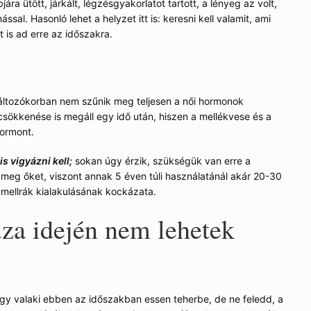
jára ütött, járkált, légzésgyakorlatot tartott, a lényeg az volt,
ssal. Hasonló lehet a helyzet itt is: keresni kell valamit, ami
 is ad erre az időszakra.
változókorban nem szűnik meg teljesen a női hormonok
csökkenése is megáll egy idő után, hiszen a mellékvese és a
hormont.
s vigyázni kell;
sokan úgy érzik, szükségük van erre a
meg őket, viszont annak 5 éven túli használatánál akár 20-30
mellrák kialakulásának kockázata.
za idején nem lehetek
ogy valaki ebben az időszakban essen teherbe, de ne feledd, a