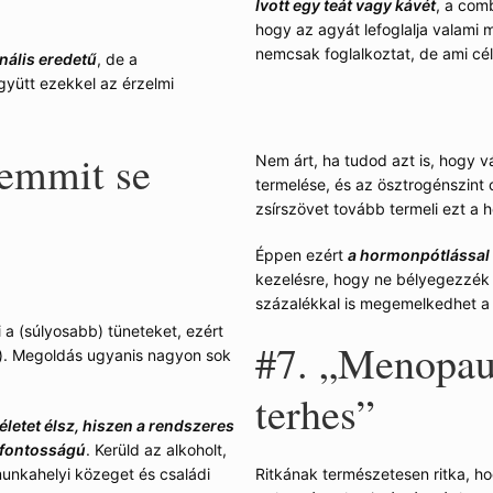
Ivott egy teát vagy kávét
, a comb
hogy az agyát lefoglalja valami má
nemcsak foglalkoztat, de ami célt
nális eredetű
, de a
gyütt ezekkel az érzelmi
semmit se
Nem árt, ha tudod azt is, hogy 
termelése, és az ösztrogénszint 
zsírszövet tovább termeli ezt a 
Éppen ezért
a hormonpótlással i
kezelésre, hogy ne bélyegezzék 
százalékkal is megemelkedhet a 
a (súlyosabb) tüneteket, ezért
#7. „Menopau
nt). Megoldás ugyanis nagyon sok
terhes”
életet élsz, hiszen a rendszeres
tfontosságú
. Kerüld az alkoholt,
munkahelyi közeget és családi
Ritkának természetesen ritka, h