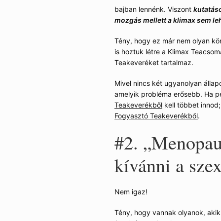
bajban lennénk. Viszont
kutatás
mozgás mellett a klimax sem le
Tény, hogy ez már nem olyan kön
almak között?
Menopauza,
is hoztuk létre a
Klimax Teacsom
inonimájaként, hogy a helyzet
Teakeveréket tartalmaz.
, hogy sokan nem tudják, mi a
Mivel nincs két ugyanolyan állapo
amelyik probléma erősebb. Ha pé
tozókor pedig maga az az
Teakeverékből
kell többet innod
nők
. És hogy mi a helyzet a
Fogyasztó Teakeverékből
.
tozáson megy keresztül
, de ez
max is.
#2. „Menopau
fiaknál lassabban megy végbe
:
kívánni a szex
ésével egyre kevesebb ösztrogén
ntermelés csappan meg.
se nem szűnik meg, és a
Nem igaz!
k, amelyek a mai napig
Tény, hogy vannak olyanok, akikn
apcsolatban.