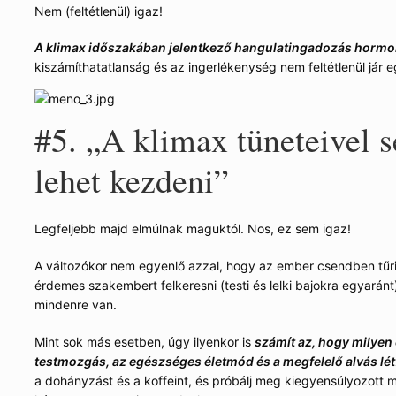
Nem (feltétlenül) igaz!
A klimax időszakában jelentkező hangulatingadozás hormo
kiszámíthatatlanság és az ingerlékenység nem feltétlenül jár e
#5. „A klimax tüneteivel 
lehet kezdeni”
Legfeljebb majd elmúlnak maguktól. Nos, ez sem igaz!
A változókor nem egyenlő azzal, hogy az ember csendben tűri 
érdemes szakembert felkeresni (testi és lelki bajokra egyará
mindenre van.
Mint sok más esetben, úgy ilyenkor is
számít az, hogy milyen 
testmozgás, az egészséges életmód és a megfelelő alvás lé
a dohányzást és a koffeint, és próbálj meg kiegyensúlyozott 