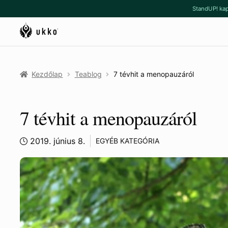
Ugrás
Kilépés
StandUP! kap
a
a
navigációhoz
tartalomba
Kezdőlap
Teablog
7 tévhit a menopauzáról
7 tévhit a menopauzáról
2019. június 8.
EGYÉB KATEGÓRIA