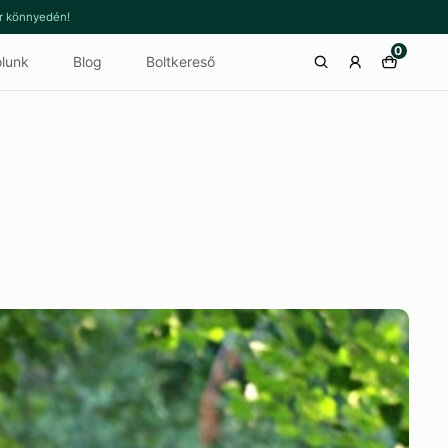
or könnyedén!
0
lunk
Blog
Boltkereső