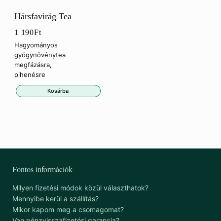
Hársfavirág Tea
1 190
Ft
Hagyományos
gyógynövénytea
megfázásra,
pihenésre
Kosárba
Fontos információk
Milyen fizetési módok közül választhatok?
Mennyibe kerül a szállítás?
Mikor kapom meg a csomagomat?
Van pénzvisszafizetési garancia?