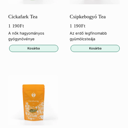
Cickafark Tea
Csipkebogyó Tea
1 190
Ft
1 190
Ft
A nők hagyományos
Az erdő legfinomabb
gyógynövénye
gyümölcsteája
Kosárba
Kosárba