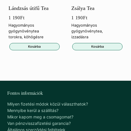
Lándzsás útifű Tea
Zsálya Tea
1 190
Ft
1 190
Ft
Hagyományos
Hagyományos
gyógynövénytea
gyógynövénytea,
torokra, köhögésre
izzadásra
Kosárba
Kosárba
Fontos információk
Milyen fizetési módok közül választhatok?
Mennyibe kerül a szállítás?
Mikor kapom meg a csomagomat?
Van pénzvisszafizetési garancia?
Általános szerződési feltételek