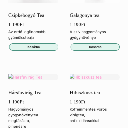
Csipkebogyó Tea
Galagonya tea
1 190
Ft
1 190
Ft
Az erdő legfinomabb
A szív hagyományos
gyümölcsteája
gyógynövénye
Kosárba
Kosárba
Hársfavirág Tea
Hibiszkusz tea
1 190
Ft
1 190
Ft
Hagyományos
Koffeinmentes vörös
gyógynövénytea
virágtea,
megfázásra,
antioxidánsokkal
pihenésre