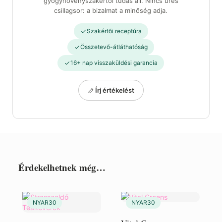
gyógynövényszakértői tudás áll. Nincs üres
csillagsor: a bizalmat a minőség adja.
Szakértői receptúra
Összetevő-átláthatóság
16+ nap visszaküldési garancia
Írj értékelést
Érdekelhetnek még…