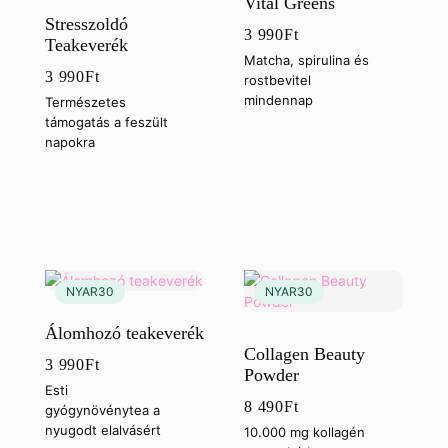
Vital Greens
Stresszoldó
3 990
Ft
Teakeverék
Matcha, spirulina és
3 990
Ft
rostbevitel
mindennap
Természetes
támogatás a feszült
napokra
Álomhozó teakeverék
Collagen Beauty
3 990
Ft
Powder
Esti
8 490
Ft
gyógynövénytea a
nyugodt elalvásért
10.000 mg kollagén