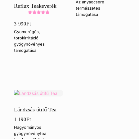
Az anyagcsere
Reflux Teakeverék
természetes
támogatása
Értékelés:
3 990
Ft
5.00
/ 5
Gyomorégés,
torokirritáció
gyógynövényes
támogatása
Lándzsás útifű Tea
1 190
Ft
Hagyományos
gyógynövénytea