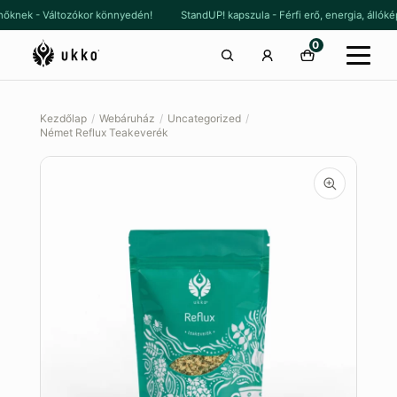
Ugrás
Kilépés
la nőknek - Változókor könnyedén!
StandUP! kapszula - Férfi erő, energia, á
a
a
0
navigációhoz
tartalomba
Kezdőlap
/
Webáruház
/
Uncategorized
/
Német Reflux Teakeverék