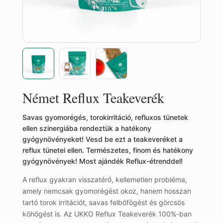
Német Reflux Teakeverék
Savas gyomorégés, torokirritáció, refluxos tünetek
ellen szinergiába rendeztük a hatékony
gyógynövényeket! Vesd be ezt a teakeveréket a
reflux tünetei ellen. Természetes, finom és hatékony
gyógynövények! Most ajándék Reflux-étrenddel!
A reflux gyakran visszatérő, kellemetlen probléma,
amely nemcsak gyomorégést okoz, hanem hosszan
tartó torok irritációt, savas felböfögést és görcsös
köhögést is. Az UKKO Reflux Teakeverék 100%-ban