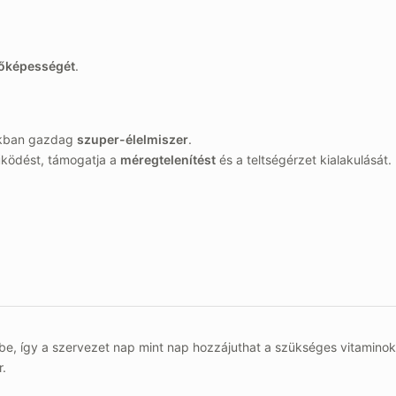
őképességét
.
sokban gazdag
szuper-élelmiszer
.
űködést, támogatja a
méregtelenítést
és a teltségérzet kialakulását.
be, így a szervezet nap mint nap hozzájuthat a szükséges vitamino
r.