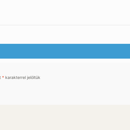
t
*
karakterrel jelöltük