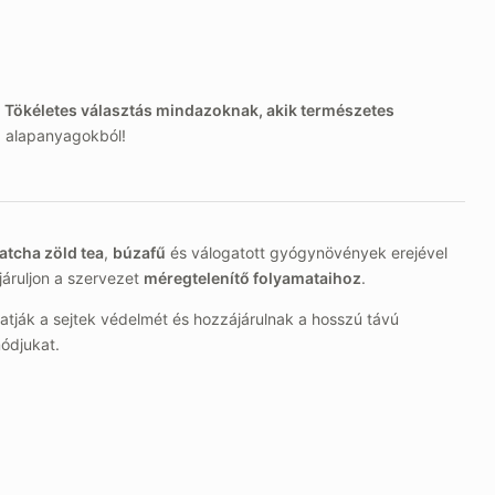
.
Tökéletes választás mindazoknak, akik természetes
a alapanyagokból!
atcha zöld tea
,
búzafű
és válogatott gyógynövények erejével
járuljon a szervezet
méregtelenítő folyamataihoz
.
atják a sejtek védelmét és hozzájárulnak a hosszú távú
ódjukat.