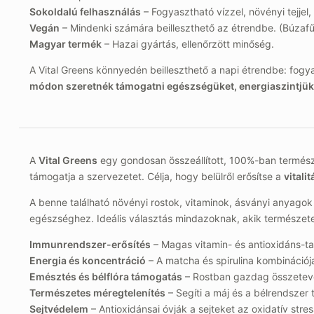
Sokoldalú felhasználás
– Fogyasztható vízzel, növényi tejjel
Vegán
– Mindenki számára beilleszthető az étrendbe. (Búzafű
Magyar termék
– Hazai gyártás, ellenőrzött minőség.
A Vital Greens könnyedén beilleszthető a napi étrendbe: fogya
módon szeretnék támogatni egészségüket, energiaszintjüket
A
Vital Greens
egy gondosan összeállított, 100%-ban termész
támogatja a szervezetet. Célja, hogy belülről erősítse a
vitalit
A benne található növényi rostok, vitaminok, ásványi anyagok
egészséghez. Ideális választás mindazoknak, akik természete
Immunrendszer-erősítés
– Magas vitamin- és antioxidáns-t
Energia és koncentráció
– A matcha és spirulina kombinációja
Emésztés és bélflóra támogatás
– Rostban gazdag összetevő
Természetes méregtelenítés
– Segíti a máj és a bélrendszer t
Sejtvédelem
– Antioxidánsai óvják a sejteket az oxidatív stres