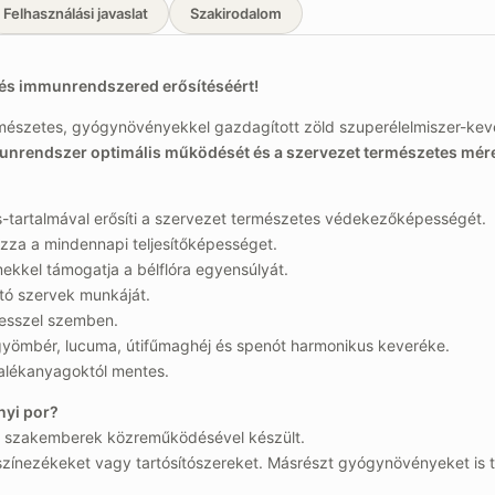
Felhasználási javaslat
Szakirodalom
t és immunrendszered erősítéséért!
zetes, gyógynövényekkel gazdagított zöld szuperélelmiszer-kever
munrendszer optimális működését és a szervezet természetes mére
s-tartalmával erősíti a szervezet természetes védekezőképességét.
ozza a mindennapi teljesítőképességet.
ekkel támogatja a bélflóra egyensúlyát.
tó szervek munkáját.
resszel szemben.
gyömbér, lucuma, útifűmaghéj és spenót harmonikus keveréke.
alékanyagoktól mentes.
nyi por?
i szakemberek közreműködésével készült.
zínezékeket vagy tartósítószereket. Másrészt gyógynövényeket is t