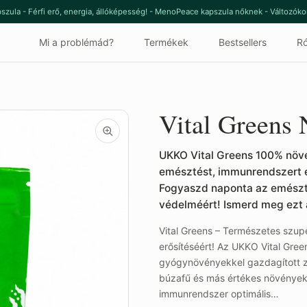
szula - Férfi erő, energia, állóképesség! - MenoPeace kapszula nőknek - Változók
Mi a problémád?
Termékek
Bestsellers
Ró
Vital Greens
UKKO Vital Greens 100% növ
emésztést, immunrendszert és 
Fogyaszd naponta az emészté
védelméért! Ismerd meg ezt a 
Vital Greens – Természetes szupe
erősítéséért! Az UKKO Vital Gr
gyógynövényekkel gazdagított zö
búzafű és más értékes növények e
immunrendszer optimális…