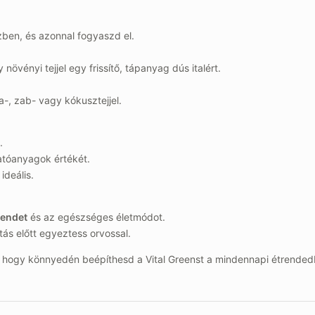
zben, és azonnal fogyaszd el.
vényi tejjel egy frissítő, tápanyag dús italért.
a-, zab- vagy kókusztejjel.
.
atóanyagok értékét.
ideális.
rendet
és az egészséges életmódot.
s előtt egyeztess orvossal.
l, hogy könnyedén beépíthesd a Vital Greenst a mindennapi étrended