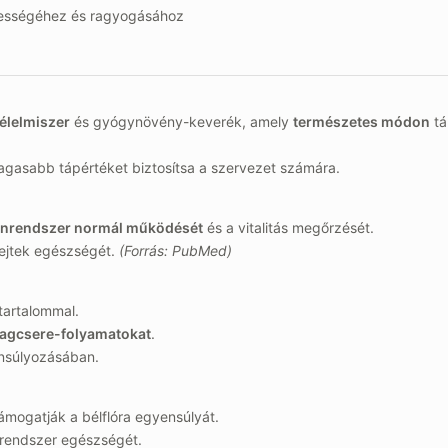
szességéhez és ragyogásához
élelmiszer
és gyógynövény-keverék, amely
természetes módon
tá
agasabb tápértéket biztosítsa a szervezet számára.
nrendszer normál működését
és a vitalitás megőrzését.
sejtek egészségét.
(Forrás: PubMed)
tartalommal.
agcsere-folyamatokat
.
nsúlyozásában.
ámogatják a bélflóra egyensúlyát.
őrendszer egészségét.