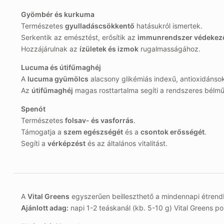
Gyömbér és kurkuma
Természetes
gyulladáscsökkentő
hatásukról ismertek.
Serkentik az emésztést, erősítik az
immunrendszer védekez
Hozzájárulnak az
ízületek és izmok
rugalmasságához.
Lucuma és útifűmaghéj
A
lucuma gyümölcs
alacsony glikémiás indexű, antioxidán
Az
útifűmaghéj
magas rosttartalma segíti a rendszeres bélm
Spenót
Természetes
folsav- és vasforrás
.
Támogatja a
szem egészségét
és a
csontok erősségét
.
Segíti a
vérképzést
és az általános vitalitást.
A
Vital Greens
egyszerűen beilleszthető a mindennapi étrend
Ajánlott adag:
napi 1-2 teáskanál (kb. 5-10 g) Vital Greens po