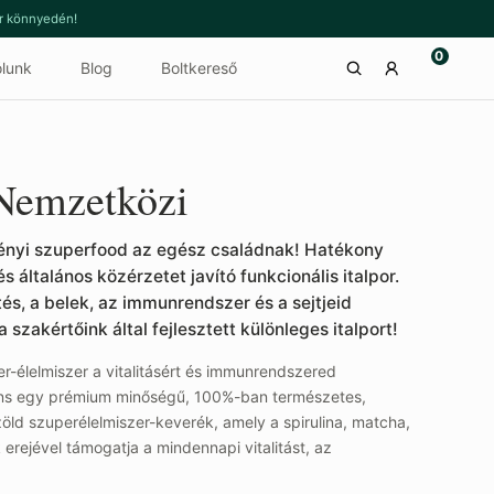
or könnyedén!
0
lunk
Blog
Boltkereső
 Nemzetközi
ényi szuperfood az egész családnak! Hatékony
általános közérzetet javító funkcionális italpor.
s, a belek, az immunrendszer és a sejtjeid
szakértőink által fejlesztett különleges italport!
r-élelmiszer a vitalitásért és immunrendszered
eens egy prémium minőségű, 100%-ban természetes,
ld szuperélelmiszer-keverék, amely a spirulina, matcha,
rejével támogatja a mindennapi vitalitást, az