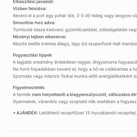
Elkészítési javaslat:
Vízben feloldva:
Keverd el a port egy pohár (kb. 2-3 dl) hideg vagy langyos ví
Smoothie-hoz adva:
Turmixold össze kedvenc gyümölcseiddel, zöldségeiddel vagy nö
Növényi tejben elkeverve:
Készíts belőle krémes állagú, lágy ízű szuperfood-italt mandul
Fogyasztási tippek
A legjobb eredmény érdekében reggel, éhgyomorra fogyaszd
Ne forró folyadékban keverd el, hogy a hő ne csökkentse a h
Sportolás vagy intenzív fizikai munka előtt energialöketként is 
Figyelmeztetés
A termék
nem helyettesíti a kiegyensúlyozott, változatos ét
Gyermekek, várandós vagy szoptató nők esetében a fogyasztá
+ AJÁNDÉK:
Letölthető receptfüzet 15 ínycsiklandó receptte