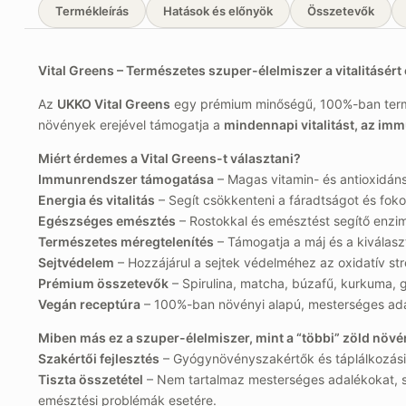
Termékleírás
Hatások és előnyök
Összetevők
Vital Greens – Természetes szuper-élelmiszer a vitalitásér
Az
UKKO Vital Greens
egy prémium minőségű, 100%-ban termés
növények erejével támogatja a
mindennapi vitalitást, az im
Miért érdemes a Vital Greens-t választani?
Immunrendszer támogatása
– Magas vitamin- és antioxidán
Energia és vitalitás
– Segít csökkenteni a fáradtságot és fok
Egészséges emésztés
– Rostokkal és emésztést segítő enzim
Természetes méregtelenítés
– Támogatja a máj és a kiválasz
Sejtvédelem
– Hozzájárul a sejtek védelméhez az oxidatív st
Prémium összetevők
– Spirulina, matcha, búzafű, kurkuma, 
Vegán receptúra
– 100%-ban növényi alapú, mesterséges ad
Miben más ez a szuper-élelmiszer, mint a “többi” zöld növé
Szakértői fejlesztés
– Gyógynövényszakértők és táplálkozás
Tiszta összetétel
– Nem tartalmaz mesterséges adalékokat, s
emésztési problémák esetére.