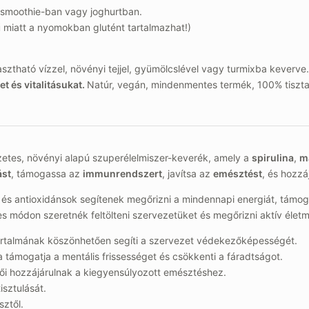
, smoothie-ban vagy joghurtban.
 miatt a nyomokban glutént tartalmazhat!)
sztható vízzel, növényi tejjel, gyümölcslével vagy turmixba keverve
 és vitalitásukat.
Natúr, vegán, mindenmentes termék, 100% tiszt
etes, növényi alapú szuperélelmiszer-keverék, amely a
spirulina
,
m
ást
, támogassa az
immunrendszert
, javítsa az
emésztést
, és hozzá
 és antioxidánsok segítenek megőrizni a mindennapi energiát, támog
s módon szeretnék feltölteni szervezetüket és megőrizni aktív életm
artalmának köszönhetően segíti a szervezet védekezőképességét.
 támogatja a mentális frissességet és csökkenti a fáradtságot.
i hozzájárulnak a kiegyensúlyozott emésztéshez.
isztulását.
sztől.