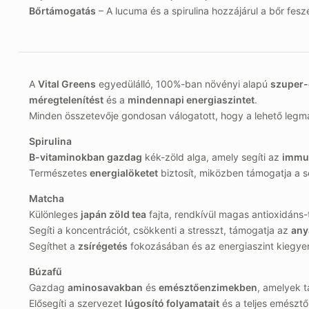
Bőrtámogatás
– A lucuma és a spirulina hozzájárul a bőr fe
A
Vital Greens
egyedülálló, 100%-ban növényi alapú
szuper-
méregtelenítést
és a
mindennapi energiaszintet
.
Minden összetevője gondosan válogatott, hogy a lehető legm
Spirulina
B-vitaminokban gazdag
kék-zöld alga, amely segíti az
immu
Természetes
energialöketet
biztosít, miközben támogatja a 
Matcha
Különleges
japán zöld tea
fajta, rendkívül magas antioxidáns-
Segíti a koncentrációt, csökkenti a stresszt, támogatja az
any
Segíthet a
zsírégetés
fokozásában és az energiaszint kiegye
Búzafű
Gazdag
aminosavakban
és
emésztőenzimekben
, amelyek t
Elősegíti a szervezet
lúgosító folyamatait
és a teljes emészt