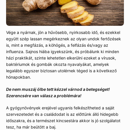
Vége a nyárnak, jön a hűvösebb, nyirkosabb idő, és ezekkel
együtt szép lassan megérkeznek az olyan undok fertőzések
is, mint a megfázás, a köhögés, a felfázás és/vagy az
influenza. Sajnos hiába igyekszünk, és próbálunk ki minden
házi praktikát, szinte lehetetlen elkerülni ezeket a vírusok,
baktériumok és gombák okozta nyavalyákat, amelyek
legalább egyszer biztosan utolérnek téged is a következő
hónapokban.
De nem muszáj ölbe tett kézzel várnod a betegséget!
Szerencsére van válasz a problémára!
A gyógynövények erejével ugyanis felkészítheted a saját
szervezetedet és a családodat is az előttünk álló hidegebb
időszakra, és a természet kincsestára akkor is jó szolgálatot
tesz, ha már beütött a baj.