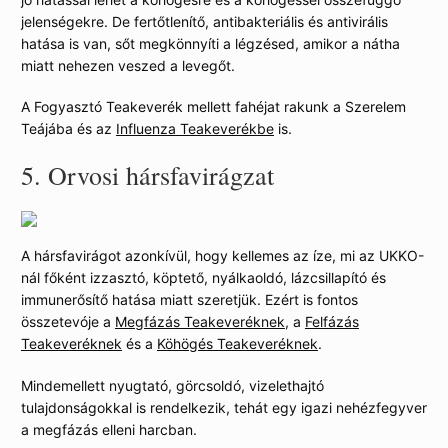
jelenségekre. De fertőtlenítő, antibakteriális és antivirális
hatása is van, sőt megkönnyíti a légzésed, amikor a nátha
miatt nehezen veszed a levegőt.
A Fogyasztó Teakeverék mellett fahéjat rakunk a Szerelem
Teájába és az
Influenza Teakeverékbe
is.
5.
Orvosi hársfavirágzat
A hársfavirágot azonkívül, hogy kellemes az íze, mi az UKKO-
nál főként izzasztó, köptető, nyálkaoldó, lázcsillapító és
immunerősítő hatása miatt szeretjük. Ezért is fontos
összetevóje a
Megfázás Teakeveréknek
, a
Felfázás
Teakeveréknek
és a
Köhögés Teakeveréknek
.
Mindemellett nyugtató, görcsoldó, vizelethajtó
tulajdonságokkal is rendelkezik, tehát egy igazi nehézfegyver
a megfázás elleni harcban.