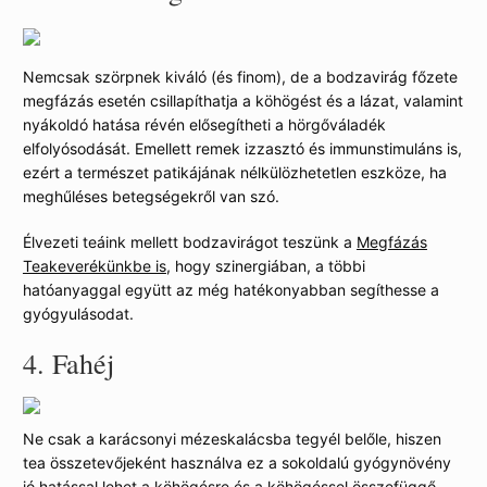
Nemcsak szörpnek kiváló (és finom), de a bodzavirág főzete
megfázás esetén csillapíthatja a köhögést és a lázat, valamint
nyákoldó hatása révén elősegítheti a hörgőváladék
elfolyósodását. Emellett remek izzasztó és immunstimuláns is,
ezért a természet patikájának nélkülözhetetlen eszköze, ha
meghűléses betegségekről van szó.
Élvezeti teáink mellett bodzavirágot teszünk a
Megfázás
Teakeverékünkbe is
, hogy szinergiában, a többi
hatóanyaggal együtt az még hatékonyabban segíthesse a
gyógyulásodat.
4.
Fahéj
Ne csak a karácsonyi mézeskalácsba tegyél belőle, hiszen
tea összetevőjeként használva ez a sokoldalú gyógynövény
jó hatással lehet a köhögésre és a köhögéssel összefüggő