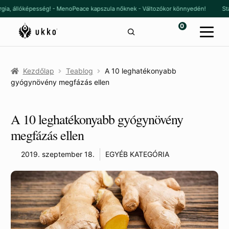
Ugrás
Kilépés
gia, állóképesség! - MenoPeace kapszula nőknek - Változókor könnyedén!
Stan
a
a
0
navigációhoz
tartalomba
Kezdőlap
Teablog
A 10 leghatékonyabb
gyógynövény megfázás ellen
A 10 leghatékonyabb gyógynövény
megfázás ellen
2019. szeptember 18.
EGYÉB KATEGÓRIA