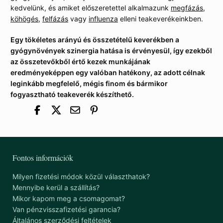
kedvelünk, és amiket előszeretettel alkalmazunk
megfázás
,
köhögés
,
felfázás
vagy
influenza
elleni teakeverékeinkben.
Egy tökéletes arányú és összetételű keverékben a
gyógynövények szinergia hatása is érvényesül, így ezekből
az összetevőkből értő kezek munkájának
eredményeképpen egy valóban hatékony, az adott célnak
leginkább megfelelő, mégis finom és bármikor
fogyasztható teakeverék készíthető.
Fontos információk
Milyen fizetési módok közül választhatok?
Mennyibe kerül a szállítás?
Mikor kapom meg a csomagomat?
Van pénzvisszafizetési garancia?
Általános szerződési feltételek