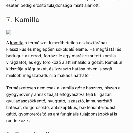
esetén pedig erősítő tulajdonsága miatt ajánlott.
7.
Kamilla
A
kamilla
a természet kimeríthetetlen eszköztárának
klasszikus és meglepően sokoldalú eleme. Ha megfáztál és
bedugult az orrod, forrázz le egy marék szárított kamilla
virágzatot, és egy törölköző alatt inhaláld a gőzét. Remekül
kitisztítja a légutakat, és izzasztó hatása révén is segít
mielőbb megszabadulni a makacs náthától.
Természetesen nem csak a kamilla gőze hasznos, hiszen a
gyógynövény annak teáját elfogyasztva fejti ki igazán
gyulladáscsökkentő, nyugtató, izzasztó, immunerősítő
hatását, de görcsoldó, antiszeptikus, baktériumfejlődést
gátló, gyomorerősítő és antifunginális tulajdonságokkal is
rendelkezik.