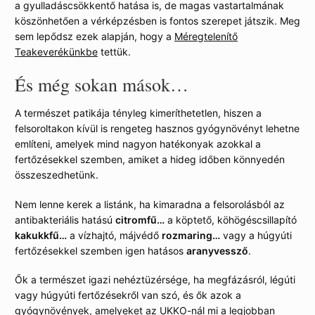
a gyulladáscsökkentő hatása is, de magas vastartalmának
köszönhetően a vérképzésben is fontos szerepet játszik. Meg
sem lepődsz ezek alapján, hogy a
Méregtelenítő
Teakeverékünkbe
tettük.
És még sokan mások…
A természet patikája tényleg kimeríthetetlen, hiszen a
felsoroltakon kívül is rengeteg hasznos gyógynövényt lehetne
említeni, amelyek mind nagyon hatékonyak azokkal a
fertőzésekkel szemben, amiket a hideg időben könnyedén
összeszedhetünk.
Nem lenne kerek a listánk, ha kimaradna a felsorolásból az
antibakteriális hatású
citromfű…
a köptető, köhögéscsillapító
kakukkfű…
a vízhajtó, májvédő
rozmaring…
vagy a húgyúti
fertőzésekkel szemben igen hatásos
aranyvessző
.
Ők a természet igazi nehéztüzérsége, ha megfázásról, légúti
vagy húgyúti fertőzésekről van szó, és ők azok a
gyógynövények, amelyeket az UKKO-nál mi a legjobban