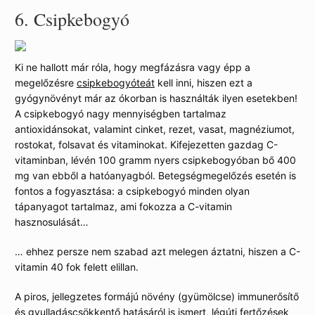
6.
Csipkebogyó
Ki ne hallott már róla, hogy megfázásra vagy épp a
megelőzésre
csipkebogyóteát
kell inni, hiszen ezt a
gyógynövényt már az ókorban is használták ilyen esetekben!
A csipkebogyó nagy mennyiségben tartalmaz
antioxidánsokat, valamint cinket, rezet, vasat, magnéziumot,
rostokat, folsavat és vitaminokat. Kifejezetten gazdag C-
vitaminban, lévén 100 gramm nyers csipkebogyóban bő 400
mg van ebből a hatóanyagból. Betegségmegelőzés esetén is
fontos a fogyasztása: a csipkebogyó minden olyan
tápanyagot tartalmaz, ami fokozza a C-vitamin
hasznosulását…
… ehhez persze nem szabad azt melegen áztatni, hiszen a C-
vitamin 40 fok felett elillan.
A piros, jellegzetes formájú növény (gyümölcse) immunerősítő
és gyulladáscsökkentő hatásáról is ismert, légúti fertőzések