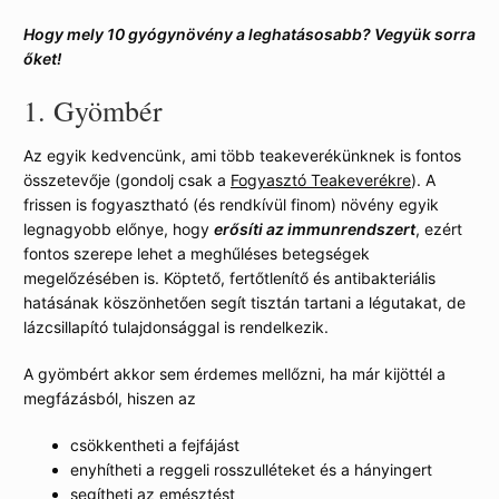
Hogy mely 10 gyógynövény a leghatásosabb? Vegyük sorra
őket!
1.
Gyömbér
Az egyik kedvencünk, ami több teakeverékünknek is fontos
összetevője (gondolj csak a
Fogyasztó Teakeverékre
). A
frissen is fogyasztható (és rendkívül finom) növény egyik
legnagyobb előnye, hogy
erősíti az immunrendszert
, ezért
fontos szerepe lehet a meghűléses betegségek
megelőzésében is. Köptető, fertőtlenítő és antibakteriális
hatásának köszönhetően segít tisztán tartani a légutakat, de
lázcsillapító tulajdonsággal is rendelkezik.
A gyömbért akkor sem érdemes mellőzni, ha már kijöttél a
megfázásból, hiszen az
csökkentheti a fejfájást
enyhítheti a reggeli rosszulléteket és a hányingert
segítheti az emésztést