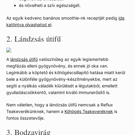
és növelheti a szív egészségét.
Az egyik kedvenc banános smoothie-nk receptjét pedig
ide
kattintva olvashatod el
.
2.
Lándzsás útifű
A
lándzsás útifű
valószínűleg az egyik legismertebb
megfázás elleni gyógynövény, és ennek jó oka van.
Leginkább a köptető és köhögéscsillapító hatása miatt kerül
bele a különféle gyógynövény-készítményekbe, mert az
segíti a nyálkás váladék kiürülését a légutakból, emellett
gyulladáscsökkentő, valamint kiváló immunerősítő is.
Nem véletlen, hogy a lándzsás útifű nemcsak a Reflux
Teakeverékünknek, hanem a
Köhögés Teakeveréknek
is
fontos összetevője.
3.
Bodzavirág