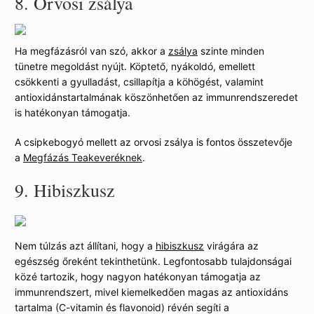
8.
Orvosi zsálya
Ha megfázásról van szó, akkor a
zsálya
szinte minden
tünetre megoldást nyújt. Köptető, nyákoldó, emellett
csökkenti a gyulladást, csillapítja a köhögést, valamint
antioxidánstartalmának köszönhetően az immunrendszeredet
is hatékonyan támogatja.
A csipkebogyó mellett az orvosi zsálya is fontos összetevője
a
Megfázás Teakeveréknek
.
9.
Hibiszkusz
Nem túlzás azt állítani, hogy a
hibiszkusz
virágára az
egészség őreként tekinthetünk. Legfontosabb tulajdonságai
közé tartozik, hogy nagyon hatékonyan támogatja az
immunrendszert, mivel kiemelkedően magas az antioxidáns
tartalma (C-vitamin és flavonoid) révén segíti a