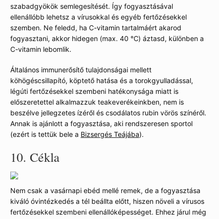
szabadgyökök semlegesítését. Így fogyasztásával
ellenállóbb lehetsz a vírusokkal és egyéb fertőzésekkel
szemben. Ne feledd, ha C-vitamin tartalmáért akarod
fogyasztani, akkor hidegen (max. 40 ℃) áztasd, különben a
C-vitamin lebomlik.
Általános immunerősítő tulajdonságai mellett
köhögéscsillapító, köptető hatása és a torokgyulladással,
légúti fertőzésekkel szembeni hatékonysága miatt is
előszeretettel alkalmazzuk teakeverékeinkben, nem is
beszélve jellegzetes ízéről és csodálatos rubin vörös színéről.
Annak is ajánlott a fogyasztása, aki rendszeresen sportol
(ezért is tettük bele a
Bizsergés Teájába
).
10.
Cékla
Nem csak a vasárnapi ebéd mellé remek, de a fogyasztása
kiváló óvintézkedés a tél beállta előtt, hiszen növeli a vírusos
fertőzésekkel szembeni ellenállóképességet. Ehhez járul még