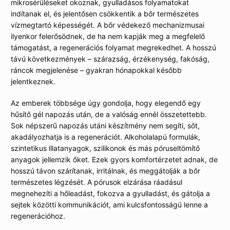
mikrosérüléseket okoznak, gyulladásos folyamatokat
indítanak el, és jelentősen csökkentik a bőr természetes
vízmegtartó képességét. A bőr védekező mechanizmusai
ilyenkor felerősödnek, de ha nem kapják meg a megfelelő
támogatást, a regenerációs folyamat megrekedhet. A hosszú
távú következmények – szárazság, érzékenység, fakóság,
ráncok megjelenése – gyakran hónapokkal később
jelentkeznek.
Az emberek többsége úgy gondolja, hogy elegendő egy
hűsítő gél napozás után, de a valóság ennél összetettebb.
Sok népszerű napozás utáni készítmény nem segíti, sőt,
akadályozhatja is a regenerációt. Alkoholalapú formulák,
szintetikus illatanyagok, szilikonok és más póruseltömítő
anyagok jellemzik őket. Ezek gyors komfortérzetet adnak, de
hosszú távon szárítanak, irritálnak, és meggátolják a bőr
természetes légzését. A pórusok elzárása ráadásul
megnehezíti a hőleadást, fokozva a gyulladást, és gátolja a
sejtek közötti kommunikációt, ami kulcsfontosságú lenne a
regenerációhoz.