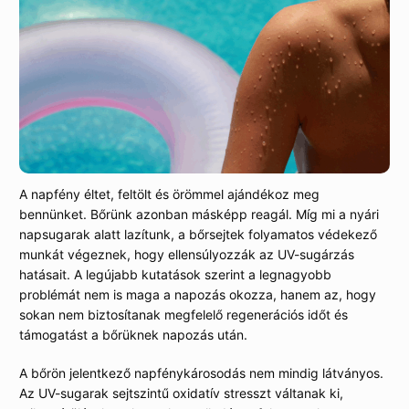
A napfény éltet, feltölt és örömmel ajándékoz meg
bennünket. Bőrünk azonban másképp reagál. Míg mi a nyári
napsugarak alatt lazítunk, a bőrsejtek folyamatos védekező
munkát végeznek, hogy ellensúlyozzák az UV-sugárzás
hatásait. A legújabb kutatások szerint a legnagyobb
problémát nem is maga a napozás okozza, hanem az, hogy
sokan nem biztosítanak megfelelő regenerációs időt és
támogatást a bőrüknek napozás után.
A bőrön jelentkező napfénykárosodás nem mindig látványos.
Az UV-sugarak sejtszintű oxidatív stresszt váltanak ki,