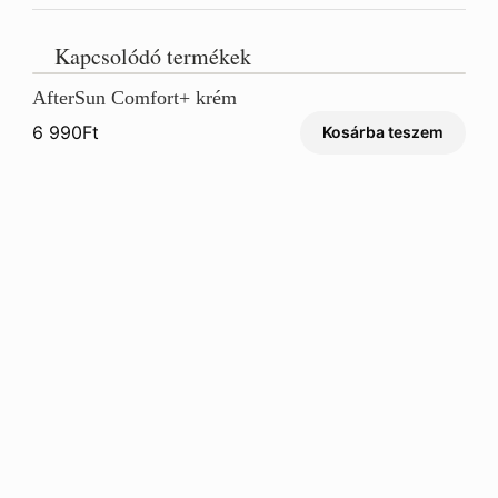
Kapcsolódó termékek
AfterSun Comfort+ krém
6 990
Ft
Kosárba teszem
Roo