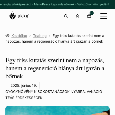
Ugrás
Kilépés
 energia, állóképesség! - MenoPeace kapszula nőknek - Változókor könnyedén!
a
a
0
navigációhoz
tartalomba
Kezdőlap
Teablog
Egy friss kutatás szerint nem a
napozás, hanem a regeneráció hiánya árt igazán a bőrnek
Egy friss kutatás szerint nem a napozás,
hanem a regeneráció hiánya árt igazán a
bőrnek
2025. június 19.
GYÓGYNÖVÉNY KISOKOS
TANÁCSOK NYÁRRA: VAKÁCIÓ
TEÁS ÉRDEKESSÉGEK