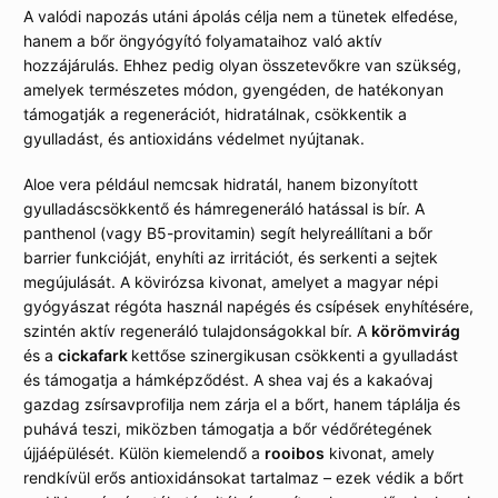
A valódi napozás utáni ápolás célja nem a tünetek elfedése,
hanem a bőr öngyógyító folyamataihoz való aktív
hozzájárulás. Ehhez pedig olyan összetevőkre van szükség,
amelyek természetes módon, gyengéden, de hatékonyan
támogatják a regenerációt, hidratálnak, csökkentik a
gyulladást, és antioxidáns védelmet nyújtanak.
Aloe vera például nemcsak hidratál, hanem bizonyított
gyulladáscsökkentő és hámregeneráló hatással is bír. A
panthenol (vagy B5-provitamin) segít helyreállítani a bőr
barrier funkcióját, enyhíti az irritációt, és serkenti a sejtek
megújulását. A kövirózsa kivonat, amelyet a magyar népi
gyógyászat régóta használ napégés és csípések enyhítésére,
szintén aktív regeneráló tulajdonságokkal bír. A
körömvirág
és a
cickafark
kettőse szinergikusan csökkenti a gyulladást
és támogatja a hámképződést. A shea vaj és a kakaóvaj
gazdag zsírsavprofilja nem zárja el a bőrt, hanem táplálja és
puhává teszi, miközben támogatja a bőr védőrétegének
újjáépülését. Külön kiemelendő a
rooibos
kivonat, amely
rendkívül erős antioxidánsokat tartalmaz – ezek védik a bőrt