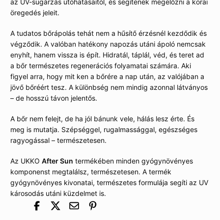
az UV-sugárzás utóhatásaitól, és segítenek megelőzni a korai
öregedés jeleit.
A tudatos bőrápolás tehát nem a hűsítő érzésnél kezdődik és
végződik. A valóban hatékony napozás utáni ápoló nemcsak
enyhít, hanem vissza is épít. Hidratál, táplál, véd, és teret ad
a bőr természetes regenerációs folyamatai számára. Aki
figyel arra, hogy mit ken a bőrére a nap után, az valójában a
jövő bőréért tesz. A különbség nem mindig azonnal látványos
– de hosszú távon jelentős.
A bőr nem felejt, de ha jól bánunk vele, hálás lesz érte. És
meg is mutatja. Szépséggel, rugalmassággal, egészséges
ragyogással – természetesen.
Az UKKO
After Sun
termékében minden gyógynövényes
komponenst megtalálsz, természetesen. A termék
gyógynövényes kivonatai, természetes formulája segíti az UV
károsodás utáni küzdelmet is.