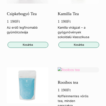
Csipkebogyó Tea
Kamilla Tea
1 190
Ft
1 190
Ft
Az erdő legfinomabb
Kamilla virágzat – a
gyümölcsteája
gyógynövények
sokoldalú klasszikusa
Kosárba
Kosárba
Rooibos tea
1 190
Ft
Koffeinmentes vörös
tea, minden
napszakra