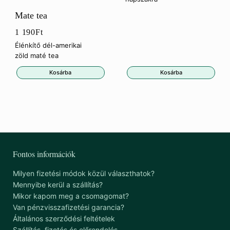
Mate tea
1 190
Ft
Élénkítő dél-amerikai
zöld maté tea
Kosárba
Kosárba
Fontos információk
Milyen fizetési módok közül választhatok?
Mennyibe kerül a szállítás?
Mikor kapom meg a csomagomat?
Van pénzvisszafizetési garancia?
Általános szerződési feltételek
Szállítás, fizetés és előrendelés