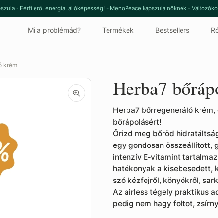
szula - Férfi erő, energia, állóképesség! - MenoPeace kapszula nőknek - Változók
Mi a problémád?
Termékek
Bestsellers
Ró
ó krém
Herba7 bőráp
Herba7 bőrregeneráló krém, 
bőrápolásért!
Őrizd meg bőröd hidratálts
egy gondosan összeállított, 
intenzív E‑vitamint tartalm
hatékonyak a kisebesedett, k
szó kézfejről, könyökről, sar
Az airless tégely praktikus 
pedig nem hagy foltot, zsírn