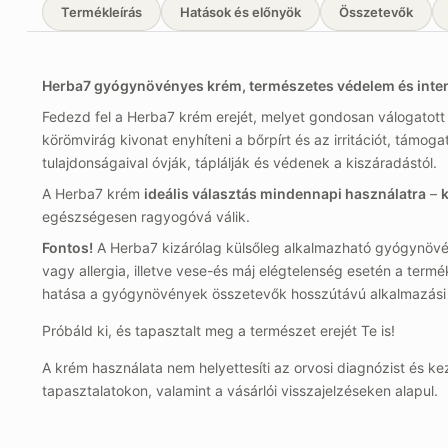
Termékleírás
Hatások és előnyök
Összetevők
Herba7 gyógynövényes krém, természetes védelem és intenzí
Fedezd fel a Herba7 krém erejét, melyet gondosan válogatott 
körömvirág kivonat enyhíteni a bőrpírt és az irritációt, támog
tulajdonságaival óvják, táplálják és védenek a kiszáradástól.
A Herba7 krém
ideális választás mindennapi használatra
–
k
egészségesen ragyogóvá válik.
Fontos!
A Herba7 kizárólag külsőleg alkalmazható gyógynövé
vagy allergia, illetve vese-és máj elégtelenség esetén a termé
hatása a gyógynövények összetevők hosszútávú alkalmazási t
Próbáld ki, és tapasztalt meg a természet erejét Te is!
A krém használata nem helyettesíti az orvosi diagnózist és
tapasztalatokon, valamint a vásárlói visszajelzéseken alapul.