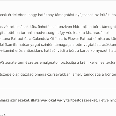
ak érdekében, hogy hatékony támogatást nyújtsanak az irritált, érz
s víztartalmának köszönhetően intenzíven hidratálja a bőrt, támogat
ít a bőrben tartani a nedvességet, így védik azt a kiszáradástól.
tana Extract és a Calendula Officinalis Flower Extract (árnika és 
olol (kamilla hatóanyaga) szintén támogatja a bőrnyugtatást, csökkenti
itamin) erős antioxidáns hatású, védi a bőrt a káros környezeti hatáso
e/Stearate természetes emulgeátor, biztosítja a krém kellemes textúr
tszépe olaj) gazdag omega-zsírsavakban, amely támogatja a bőr termé
almaz szinezéket, illatanyagokat vagy tartósítószereket
, illetve 
hez?