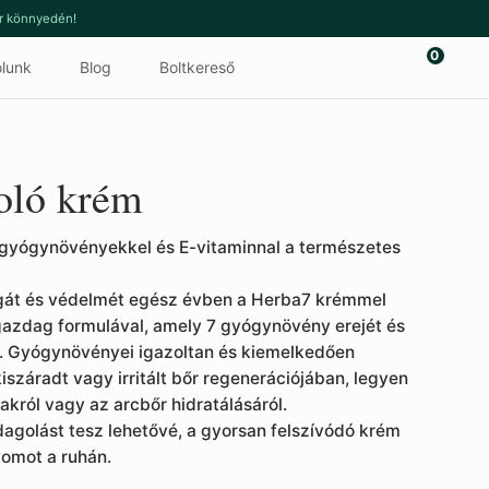
or könnyedén!
0
lunk
Blog
Boltkereső
oló krém
gyógynövényekkel és E-vitaminnal a természetes
ágát és védelmét egész évben a Herba7 krémmel
gazdag formulával, amely 7 gyógynövény erejét és
az. Gyógynövényei igazoltan és kiemelkedően
iszáradt vagy irritált bőr regenerációjában, legyen
kakról vagy az arcbőr hidratálásáról.
adagolást tesz lehetővé, a gyorsan felszívódó krém
yomot a ruhán.