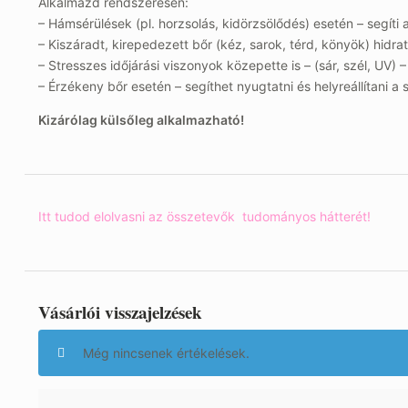
Alkalmazd rendszeresen:
– Hámsérülések (pl. horzsolás, kidörzsölődés) esetén – segíti 
– Kiszáradt, kirepedezett bőr (kéz, sarok, térd, könyök) hidr
– Stresszes időjárási viszonyok közepette is – (sár, szél, UV) 
– Érzékeny bőr esetén – segíthet nyugtatni és helyreállítani a 
Kizárólag külsőleg alkalmazható!
Itt tudod elolvasni az összetevők tudományos hátterét!
Vásárlói visszajelzések
Még nincsenek értékelések.