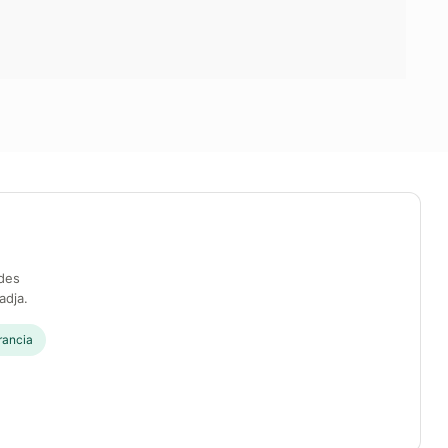
edes
adja.
rancia