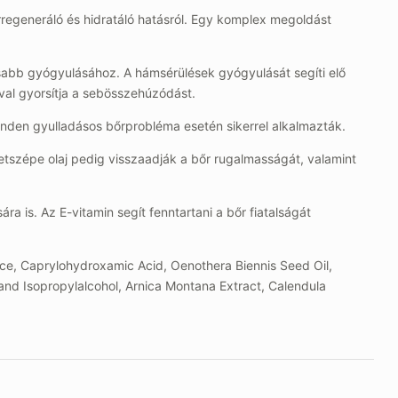
egeneráló és hidratáló hatásról. Egy komplex megoldást
sabb gyógyulásához. A hámsérülések gyógyulását segíti elő
val gyorsítja a sebösszehúzódást.
nden gyulladásos bőrprobléma esetén sikerrel alkalmazták.
igetszépe olaj pedig visszaadják a bőr rugalmasságát, valamint
a is. Az E-vitamin segít fenntartani a bőr fiatalságát
uice, Caprylohydroxamic Acid, Oenothera Biennis Seed Oil,
l and Isopropylalcohol, Arnica Montana Extract, Calendula