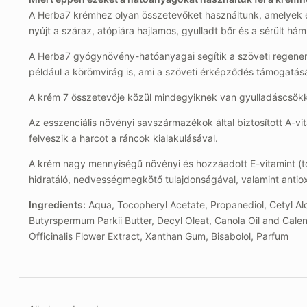
A Herba7 krémhez olyan összetevőket használtunk, amelyek e
nyújt a száraz, atópiára hajlamos, gyulladt bőr és a sérült h
A Herba7 gyógynövény-hatóanyagai segítik a szöveti regenerá
például a körömvirág is, ami a szöveti érképződés támogatásá
A krém 7 összetevője közül mindegyiknek van gyulladáscsökk
Az esszenciális növényi savszármazékok által biztosított A-vit
felveszik a harcot a ráncok kialakulásával.
A krém nagy mennyiségű növényi és hozzáadott E-vitamint (tocop
hidratáló, nedvességmegkötő tulajdonságával, valamint anti
Ingredients:
Aqua, Tocopheryl Acetate, Propanediol, Cetyl Alc
Butyrspermum Parkii Butter, Decyl Oleat, Canola Oil and Calend
Officinalis Flower Extract, Xanthan Gum, Bisabolol, Parfum