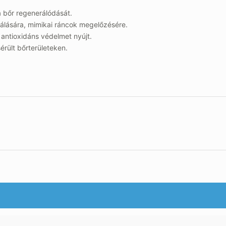
a bőr regenerálódását.
atálására, mimikai ráncok megelőzésére.
– antioxidáns védelmet nyújt.
sérült bőrterületeken.