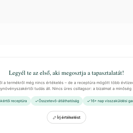
Legyél te az első, aki megosztja a tapasztalatát!
ől a termékről még nincs értékelés – de a receptúra mögött több évtiz
ynövényszakértői tudás áll. Nincs üres csillagsor: a bizalmat a minőség 
kértői receptúra
Összetevő-átláthatóság
16+ nap visszaküldési ga
Írj értékelést