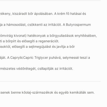
ékeny, kiszáradt bőr ápolásában. A krém fő hatásai és
ja a hámosodást, csökkenti az irritációt. A Butyrospermum
körömvirág kivonat) hatékonyak a bőrgyulladások enyhítésében,
 a bőrpírt és elősegíti a regenerációt.
któl, elősegíti a sejtmegújulást és javítja a bőr
áját. A CaprylicCapric Triglycer puhává, selymessé teszi a
szetes védőrétegét, csillapítják az irritációt.
nincsenek benne kőolaj-származékok és egyéb kemikáliák sem.