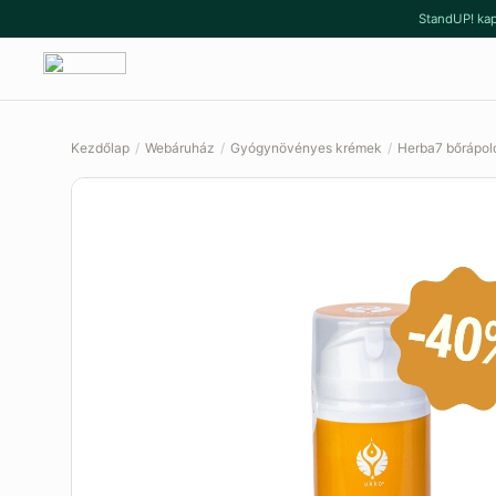
Ugrás
Kilépés
StandUP! kap
a
a
navigációhoz
tartalomba
Kezdőlap
/
Webáruház
/
Gyógynövényes krémek
/
Herba7 bőrápol