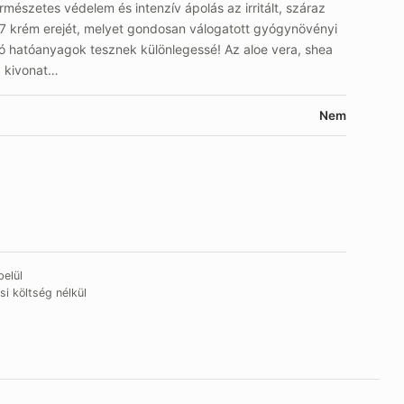
észetes védelem és intenzív ápolás az irritált, száraz
7 krém erejét, melyet gondosan válogatott gyógynövényi
tó hatóanyagok tesznek különlegessé! Az aloe vera, shea
g kivonat…
Nem
elül
si költség nélkül