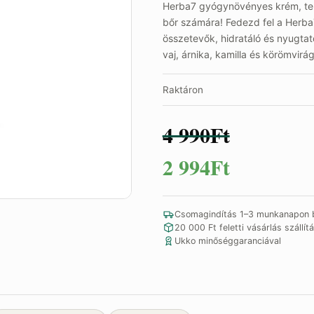
Herba7 gyógynövényes krém, term
bőr számára! Fedezd fel a Herba
összetevők, hidratáló és nyugta
vaj, árnika, kamilla és körömvirá
Raktáron
4 990
Ft
Eredeti
Jelenlegi
2 994
Ft
ár:
ár:
Csomagindítás 1–3 munkanapon b
4
2
20 000 Ft feletti vásárlás szállítá
Ukko minőséggaranciával
990Ft.
994Ft.