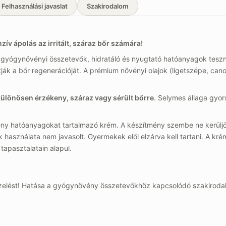
Felhasználási javaslat
Szakirodalom
v ápolás az irritált, száraz bőr számára!
gyógynövényi összetevők, hidratáló és nyugtató hatóanyagok tesznek
atják a bőr regenerációját. A prémium növényi olajok (ligetszépe, can
ülönösen érzékeny, száraz vagy sérült bőrre
. Selymes állaga gyor
ny hatóanyagokat tartalmazó krém. A készítmény szembe ne kerüljö
k használata nem javasolt. Gyermekek elől elzárva kell tartani. A kré
apasztalatain alapul.
 kezelést! Hatása a gyógynövény összetevőkhöz kapcsolódó szakirod