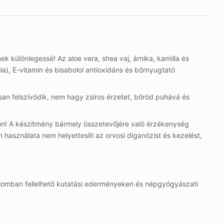
 különlegessé! Az aloe vera, shea vaj, árnika, kamilla és
ola), E-vitamin és bisabolol antioxidáns és bőrnyugtató
san felszívódik, nem hagy zsíros érzetet, bőröd puhává és
n! A készítmény bármely összetevőjére való érzékenység
m használata nem helyettesíti az orvosi diganózist és kezelést,
alomban fellelhető kutatási ederményeken és népgyógyászati