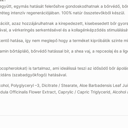
gyütt, egymás hatását felerősítve gondoskodhatnak a bőrvédő, bőrr
ámréteg intenzív regenerációjában. 100% natúr összetevőkből készül.
ciót, azaz hozzájárulhatnak a kirepedezett, kisebesedett bőr gyor
val, a vérkeringés serkentésével és a kollagénképződés stimulálásá
entő hatása, így nem meglepő hogy a terméket kipróbálók szinte mi
amin bőrtápláló, bőrvédő hatással bír, a shea vaj, a repceolaj és a l
herolokat) is tartalmaz, ami ideálissá teszi az idősödő bőr ápolásár
oxidáns (szabadgyökfogó) hatásával.
ohol, Polyglyceryl –3, Dicitrate / Stearate, Aloe Barbadensis Leaf J
ula Officinalis Flower Extract, Caprylic / Capric Triglycerid, Alcoho