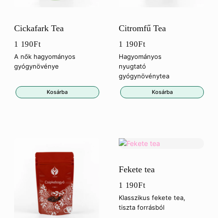
Cickafark Tea
Citromfű Tea
1 190
Ft
1 190
Ft
A nők hagyományos
Hagyományos
gyógynövénye
nyugtató
gyógynövénytea
Kosárba
Kosárba
Fekete tea
1 190
Ft
Klasszikus fekete tea,
tiszta forrásból