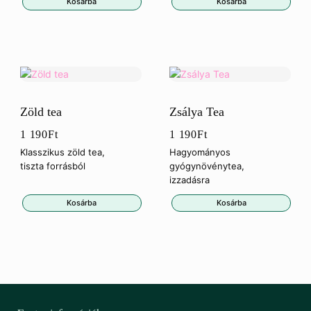
Kosárba
Kosárba
Zöld tea
Zsálya Tea
1 190
Ft
1 190
Ft
Klasszikus zöld tea,
Hagyományos
tiszta forrásból
gyógynövénytea,
izzadásra
Kosárba
Kosárba