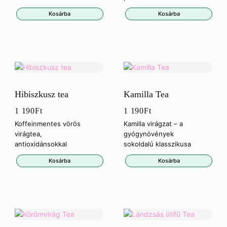
Kosárba
Kosárba
Hibiszkusz tea
Kamilla Tea
1 190
Ft
1 190
Ft
Koffeinmentes vörös
Kamilla virágzat – a
virágtea,
gyógynövények
antioxidánsokkal
sokoldalú klasszikusa
Kosárba
Kosárba