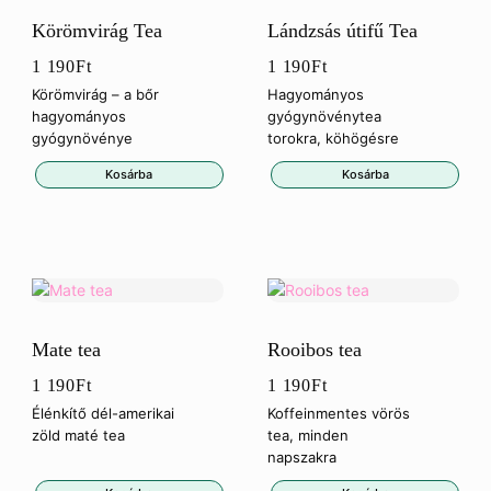
Körömvirág Tea
Lándzsás útifű Tea
1 190
Ft
1 190
Ft
Körömvirág – a bőr
Hagyományos
hagyományos
gyógynövénytea
gyógynövénye
torokra, köhögésre
Kosárba
Kosárba
Mate tea
Rooibos tea
1 190
Ft
1 190
Ft
Élénkítő dél-amerikai
Koffeinmentes vörös
zöld maté tea
tea, minden
napszakra