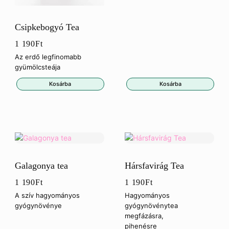
Csipkebogyó Tea
1 190
Ft
Az erdő legfinomabb
gyümölcsteája
Kosárba
Kosárba
Galagonya tea
Hársfavirág Tea
1 190
Ft
1 190
Ft
A szív hagyományos
Hagyományos
gyógynövénye
gyógynövénytea
megfázásra,
pihenésre