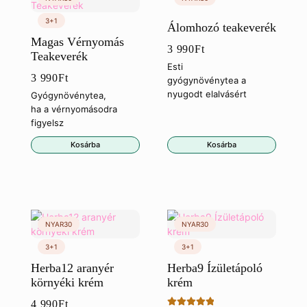
Álomhozó teakeverék
Magas Vérnyomás
3 990
Ft
Teakeverék
Esti
3 990
Ft
gyógynövénytea a
nyugodt elalvásért
Gyógynövénytea,
ha a vérnyomásodra
figyelsz
Kosárba
Kosárba
Herba12 aranyér
Herba9 Ízületápoló
környéki krém
krém
4 990
Ft