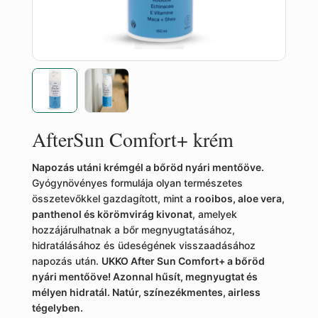
AfterSun Comfort+ krém
Napozás utáni krémgél a bőröd nyári mentőöve.
Gyógynövényes formulája olyan természetes
összetevőkkel gazdagított, mint a
rooibos, aloe vera,
panthenol és körömvirág kivonat
, amelyek
hozzájárulhatnak a bőr megnyugtatásához,
hidratálásához és üdeségének visszaadásához
napozás után.
UKKO After Sun Comfort+ a bőröd
nyári mentőöve! Azonnal hűsít, megnyugtat és
mélyen hidratál. Natúr, színezékmentes, airless
tégelyben.