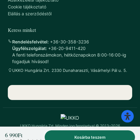
Cookie tájékoztató
Elállás a szerződéstől
Keress minket
Rendelésfelvétel:
+36-30-358-3236
Ügyfélszolgálat:
+36-20-9411-420
A fenti telefonszámokon, hétköznapokon 8:00-16:00-ig
fogadjuk hívásod!
UKKO Hungária Zrt. 2330 Dunaharaszti, Vásárhelyi Pál u. 5.
UKKO Hungária Zrt. Minden jog fenntartva! © 2013–2026
6 990
Ft
Kosárba teszem