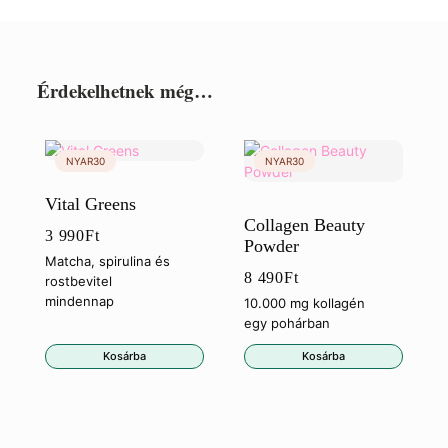
Érdekelhetnek még…
Vital Greens
Collagen Beauty
3 990
Ft
Powder
Matcha, spirulina és
8 490
Ft
rostbevitel
mindennap
10.000 mg kollagén
egy pohárban
Kosárba
Kosárba