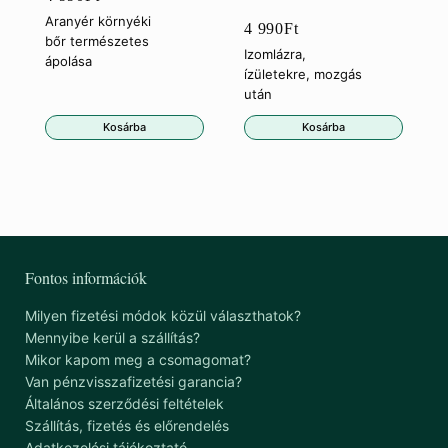
Értékelés:
Aranyér környéki
4 990
Ft
5.00
/ 5
bőr természetes
Izomlázra,
ápolása
ízületekre, mozgás
után
Kosárba
Kosárba
Fontos információk
Milyen fizetési módok közül választhatok?
Mennyibe kerül a szállítás?
Mikor kapom meg a csomagomat?
Van pénzvisszafizetési garancia?
Általános szerződési feltételek
Szállítás, fizetés és előrendelés
Adatkezelési tájékoztató