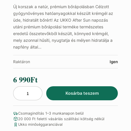
Új korszak a natúr, prémium bőrápolásban Célzott
gyógynövényes hatóanyagokkal készült krémgél az
üde, hidratált bőrért! Az UKKO After Sun napozás
utáni prémium bőrápolási terméke természetes
eredetű összetevőkből készült, könnyed krémgél,
mely azonnal hűsíti, nyugtatja és mélyen hidratálja a
napfény által…
Raktáron
Igen
6 990
Ft
Kosárba teszem
AfterSun
Comfort+
krém
Csomagindítás 1–3 munkanapon belül
mennyiség
20 000 Ft feletti vásárlás szállítási költség nélkül
Ukko minőséggaranciával