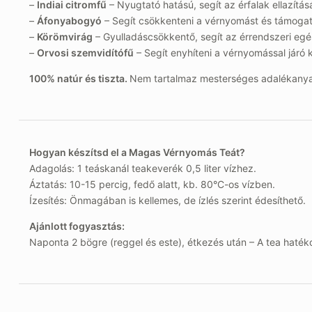
–
Indiai citromfű
– Nyugtató hatású, segít az érfalak ellazítá
–
Áfonyabogyó
– Segít csökkenteni a vérnyomást és támogatj
–
Körömvirág
– Gyulladáscsökkentő, segít az érrendszeri eg
–
Orvosi szemvidítófű
– Segít enyhíteni a vérnyomással járó 
100% natúr és tiszta.
Nem tartalmaz mesterséges adalékanyag
Hogyan készítsd el a Magas Vérnyomás Teát?
Adagolás: 1 teáskanál teakeverék 0,5 liter vízhez.
Áztatás: 10-15 percig, fedő alatt, kb. 80°C-os vízben.
Ízesítés: Önmagában is kellemes, de ízlés szerint édesíthető.
Ajánlott fogyasztás:
Naponta 2 bögre (reggel és este), étkezés után – A tea haté