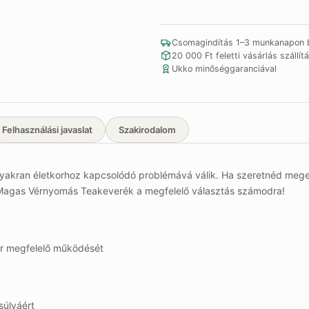
Magas
Vérnyomás
Teakeverék
Csomagindítás 1–3 munkanapon b
mennyiség
20 000 Ft feletti vásárlás szállítá
Ukko minőséggaranciával
Felhasználási javaslat
Szakirodalom
yakran életkorhoz kapcsolódó problémává válik. Ha szeretnéd mege
 Magas Vérnyomás Teakeverék a megfelelő választás számodra!
zer megfelelő működését
úlyáért