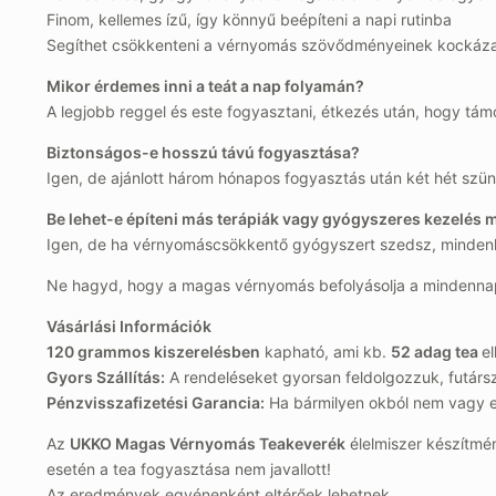
Finom, kellemes ízű, így könnyű beépíteni a napi rutinba
Segíthet csökkenteni a vérnyomás szövődményeinek kockáza
Mikor érdemes inni a teát a nap folyamán?
A legjobb reggel és este fogyasztani, étkezés után, hogy tá
Biztonságos-e hosszú távú fogyasztása?
Igen, de ajánlott három hónapos fogyasztás után két hét szüne
Be lehet-e építeni más terápiák vagy gyógyszeres kezelés m
Igen, de ha vérnyomáscsökkentő gyógyszert szedsz, mindenké
Ne hagyd, hogy a magas vérnyomás befolyásolja a mindenna
Vásárlási Információk
120 grammos kiszerelésben
kapható, ami kb.
52 adag tea
e
Gyors Szállítás:
A rendeléseket gyorsan feldolgozzuk, futárs
Pénzvisszafizetési Garancia:
Ha bármilyen okból nem vagy elé
Az
UKKO Magas Vérnyomás Teakeverék
élelmiszer készítmé
esetén a tea fogyasztása nem javallott!
Az eredmények egyénenként eltérőek lehetnek.