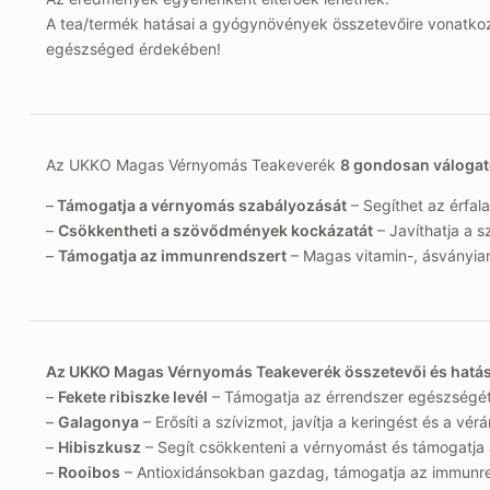
A tea/termék hatásai a gyógynövények összetevőire vonatkozó
egészséged érdekében!
Az UKKO Magas Vérnyomás Teakeverék
8 gondosan válogat
–
Támogatja a vérnyomás szabályozását
– Segíthet az érfal
–
Csökkentheti a szövődmények kockázatát
– Javíthatja a 
–
Támogatja az immunrendszert
– Magas vitamin-, ásványia
Az UKKO Magas Vérnyomás Teakeverék összetevői és hatá
–
Fekete ribiszke levél
– Támogatja az érrendszer egészségét
–
Galagonya
– Erősíti a szívizmot, javítja a keringést és a vér
–
Hibiszkusz
– Segít csökkenteni a vérnyomást és támogatja 
–
Rooibos
– Antioxidánsokban gazdag, támogatja az immunre