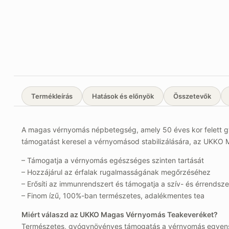
Termékleírás
Hatások és előnyök
Összetevők
A magas vérnyomás népbetegség, amely 50 éves kor felett g
támogatást keresel a vérnyomásod stabilizálására, az UKKO
– Támogatja a vérnyomás egészséges szinten tartását
– Hozzájárul az érfalak rugalmasságának megőrzéséhez
– Erősíti az immunrendszert és támogatja a szív- és érrends
– Finom ízű, 100%-ban természetes, adalékmentes tea
Miért válaszd az UKKO Magas Vérnyomás Teakeveréket?
Természetes, gyógynövényes támogatás a vérnyomás egyens