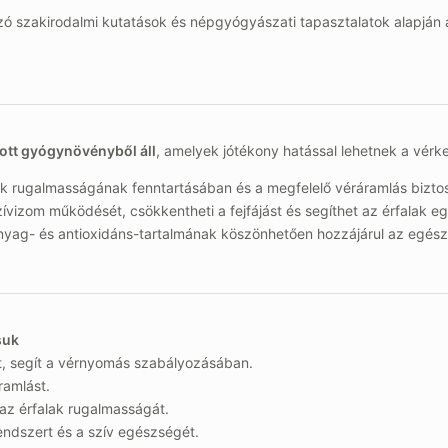
 szakirodalmi kutatások és népgyógyászati tapasztalatok alapján al
ott gyógynövényből áll
, amelyek jótékony hatással lehetnek a vérk
ak rugalmasságának fenntartásában és a megfelelő véráramlás bizto
szívizom működését, csökkentheti a fejfájást és segíthet az érfala
nyag- és antioxidáns-tartalmának köszönhetően hozzájárul az egész
suk
, segít a vérnyomás szabályozásában.
áramlást.
az érfalak rugalmasságát.
ndszert és a szív egészségét.