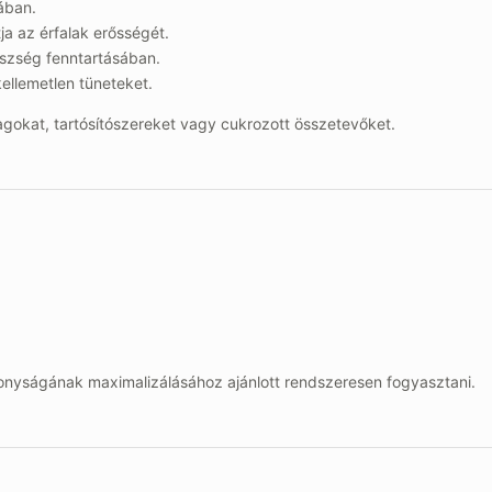
sában.
a az érfalak erősségét.
észség fenntartásában.
kellemetlen tüneteket.
okat, tartósítószereket vagy cukrozott összetevőket.
konyságának maximalizálásához ajánlott rendszeresen fogyasztani.