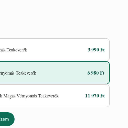
3 990 Ft
ás Teakeverék
6 980 Ft
rnyomás Teakeverék
11 970 Ft
dék Magas Vérnyomás Teakeverék
szem