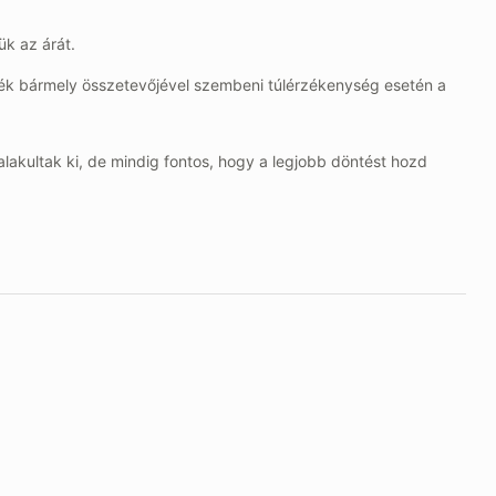
ük az árát.
erék bármely összetevőjével szembeni túlérzékenység esetén a
akultak ki, de mindig fontos, hogy a legjobb döntést hozd