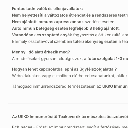
Fontos tudnivalók és ellenjavallatok:
Nem helyettesíti a változatos étrendet és a rendszeres tes
Nem ajánlott immunszupresszánsok
szedése esetén.
Autoimmun betegség esetén legfeljebb 8 hétig ajánlott.
Várandósok és szoptató anyák
fogyasztás előtt konzultáljan
Bármely összetevővel szembeni
túlérzékenység esetén
a tea
Mennyi idő alatt érkezik meg?
A rendeléseket gyorsan feldolgozzuk, a
futárszolgálat 1-3 m
Hogyan lehet kapcsolatba lépni az ügyfélszolgálattal?
Weboldalunkon vagy e-mailben elérheted csapatunkat, akik 
Támogasd immunrendszered természetesen az
UKKO Immune
Az UKKO Immunerősítő Teakeverék természetes összetevői 
Echinacea
– Erősíti az immunrendszert, segít a fertőzések m