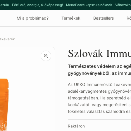
szula - Férfi erő, energia, állóképesség! - MenoPeace kapszula nőknek - Változók
Mi a problémád?
Termékek
Bestsellers
Ró
eakeverék
Szlovák Immu
Természetes védelem az egé
gyógynövényekből, az immun
Az UKKO Immunerősítő Teakever
adalékanyagmentes gyógynövény
támogatásában. Ha szeretnéd elk
kockázatát, vagy megerősíteni s
tökéletes választás számodra é
Raktáron