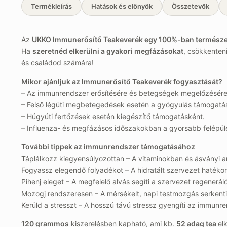
Termékleírás
Hatások és előnyök
Összetevők
Az
UKKO Immunerősítő Teakeverék egy 100%-ban természe
Ha
szeretnéd elkerülni a gyakori megfázásokat
, csökkenten
és családod számára!
Mikor ajánljuk az Immunerősítő Teakeverék fogyasztását?
– Az immunrendszer erősítésére és betegségek megelőzésére
– Felső légúti megbetegedések esetén a gyógyulás támogatá
– Húgyúti fertőzések esetén kiegészítő támogatásként.
– Influenza- és megfázásos időszakokban a gyorsabb felépül
További tippek az immunrendszer támogatásához
Táplálkozz kiegyensúlyozottan – A vitaminokban és ásványi
Fogyassz elegendő folyadékot – A hidratált szervezet haték
Pihenj eleget – A megfelelő alvás segíti a szervezet regenerá
Mozogj rendszeresen – A mérsékelt, napi testmozgás serken
Kerüld a stresszt – A hosszú távú stressz gyengíti az immunre
120 grammos
kiszerelésben kapható, ami kb.
52 adag tea
el