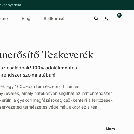
or könnyedén!
0
lunk
Blog
Boltkereső
nerősítő Teakeverék
sz családnak! 100% adalékmentes
rendszer szolgálatában!
ék egy 100%-ban természetes, finom és
keverék, amely hatékonyan segíthet az immunrendszer
erülni a gyakori megfázásokat, csökkenteni a fertőzések
zervezeted természetes védelmét, akkor ez a tea
s…
Nem