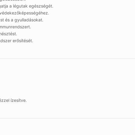
atja a légutak egészségét.
t védekezőképességéhez.
ást és a gyulladásokat.
immunrendszert.
mésztést.
dszer erősítését.
zel ízesítve.