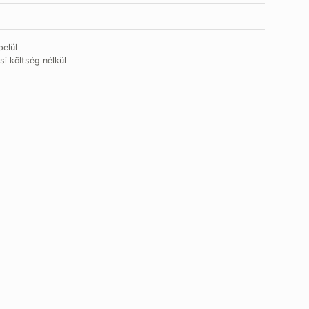
elül
si költség nélkül