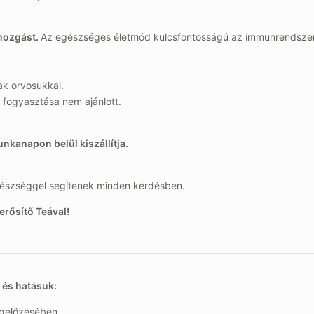
tmozgást.
Az egészséges életmód kulcsfontosságú az immunrendszer
ak orvosukkal.
 fogyasztása nem ajánlott.
unkanapon belül kiszállítja.
készséggel segítenek minden kérdésben.
rősítő Teával!
és hatásuk:
egelőzésében.