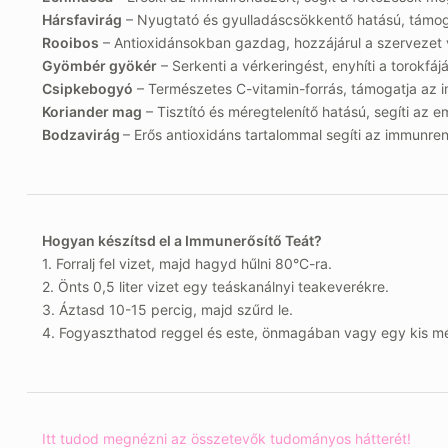
Hársfavirág
– Nyugtató és gyulladáscsökkentő hatású, támog
Rooibos
– Antioxidánsokban gazdag, hozzájárul a szerveze
Gyömbér gyökér
– Serkenti a vérkeringést, enyhíti a torokfáj
Csipkebogyó
– Természetes C-vitamin-forrás, támogatja az 
Koriander mag
– Tisztító és méregtelenítő hatású, segíti az e
Bodzavirág
– Erős antioxidáns tartalommal segíti az immunren
Hogyan készítsd el a Immunerősítő Teát?
1. Forralj fel vizet, majd hagyd hűlni 80°C-ra.
2. Önts 0,5 liter vizet egy teáskanálnyi teakeverékre.
3. Áztasd 10-15 percig, majd szűrd le.
4. Fogyaszthatod reggel és este, önmagában vagy egy kis méz
Itt tudod megnézni az összetevők tudományos hátterét!