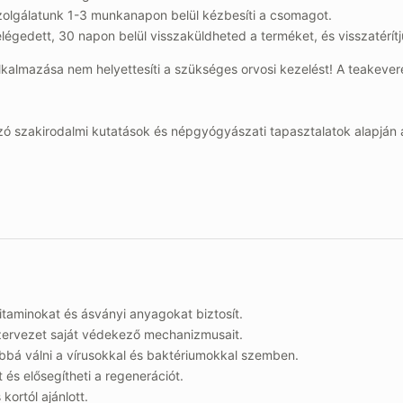
zolgálatunk 1-3 munkanapon belül kézbesíti a csomagot.
gedett, 30 napon belül visszaküldheted a terméket, és visszatérítj
lkalmazása nem helyettesíti a szükséges orvosi kezelést! A teakev
 szakirodalmi kutatások és népgyógyászati tapasztalatok alapján al
taminokat és ásványi anyagokat biztosít.
szervezet saját védekező mechanizmusait.
lóbbá válni a vírusokkal és baktériumokkal szemben.
 és elősegítheti a regenerációt.
kortól ajánlott.