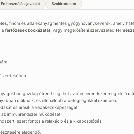
Felhasználási javaslat
Szakirodalom
tes,
finom és adalékanyagmentes gyógynövénykeverék, amely haté
i a
fertőzések kockázatát
, vagy megerősíteni szervezeted
természe
.
sára.
és érdekében.
 anyagokban gazdag étrend segíthet az immunrendszer megfelelő m
onyabban működik, és ellenállóbb a betegségekkel szemben.
lódását és erősíti a védekezőképességet.
ti az immunrendszer működését.
ndszert, ezért fontos a relaxáció és a kikapcsolódás.
készítésére elegendő.