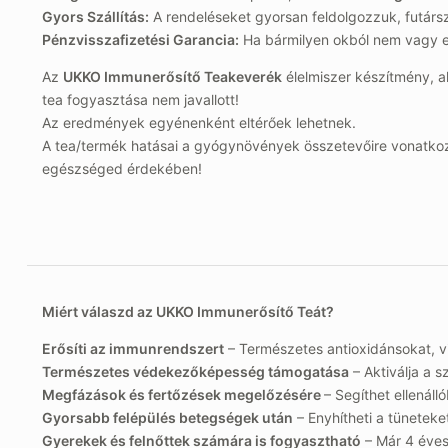
Gyors Szállítás:
A rendeléseket gyorsan feldolgozzuk, futárs
Pénzvisszafizetési Garancia:
Ha bármilyen okból nem vagy elé
Az
UKKO Immunerősítő Teakeverék
élelmiszer készítmény, a
tea fogyasztása nem javallott!
Az eredmények egyénenként eltérőek lehetnek.
A tea/termék hatásai a gyógynövények összetevőire vonatkozó
egészséged érdekében!
Miért válaszd az UKKO Immunerősítő Teát?
Erősíti az immunrendszert
– Természetes antioxidánsokat, vi
Természetes védekezőképesség támogatása
– Aktiválja a 
Megfázások és fertőzések megelőzésére
– Segíthet ellenál
Gyorsabb felépülés betegségek után
– Enyhítheti a tüneteket
Gyerekek és felnőttek számára is fogyasztható
– Már 4 éves 