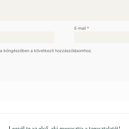
E-mail
*
 a böngészőben a következő hozzászólásomhoz.
Legyél te az első, aki megosztja a tapasztalatát!