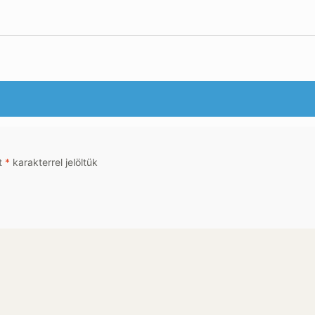
t
*
karakterrel jelöltük